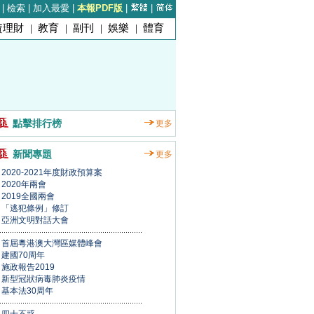
|
檢索
|
加入最愛
|
本報PDF版
|
|
資理財
|
教育
|
副刊
|
娛樂
|
體育
點擊排行榜
更多
新聞專題
更多
2020-2021年度財政預算案
2020年兩會
2019全國兩會
「逃犯條例」修訂
亞洲文明對話大會
首屆粵港澳大灣區媒體峰會
建國70周年
施政報告2019
新型冠狀病毒肺炎疫情
基本法30周年