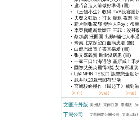
盧巧音造人前做好準備 (圖)
《三個小生》收得 TVB設宴慶祝 謝
夫發文狂數：打女 爆粗 夜歸 
新片咀張家輝 變性人Poy：很幸福
李亞鵬咀新歡斷正 王菲：沒甚麼可
蔡加讚 汪圓圓 出動5輛七人車過大
齊秦北京探望白血病患者 (圖)
白健恩出電子書宣揚愛 (圖)
張艾嘉義賣 助愛滋病患 (圖)
一家三口出海遇險 基斯咸士禾夫獲
國際艾美英國得3獎 艾布斯獲褒獎
L@INFINITE改口 認曾戀金度妍
武井咲20歲想闖荷里活
宮崎駿終極作《風起了》飛到港 
【打印】
【投稿】
【推薦】
文匯海外版
美洲版
東南亞版
泰國版
加
下屬公司
文匯國際公關公司
文匯出版