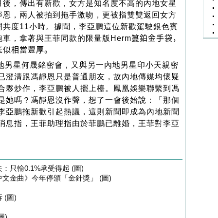
月後，傳出有新歡，女方是知名度不高的內地女星
靜恩，兩人被拍到拖手激吻，更被指雙雙返回女方
閨共度11小時。據聞，李亞鵬這位新歡駕駛銀色賓
跑車，拿著與王菲同款的限量版Herm𥲑鉑金手袋，
底似相當豐厚。
地男星何晟銘密會，又與另一內地男星印小天親密
已澄清跟馮靜恩只是普通朋友，故內地傳媒均懷疑
合夥炒作，李亞鵬被人擺上檯。鳳凰娛樂聯繫到馮
是她嗎？馮靜恩沒作聲，想了一會後始說：「那個
李亞鵬拖新歡引起熱議，這則新聞即成為內地新聞
消息指，王菲助理指由於菲鵬已離婚，王菲對李亞
只輸0.1%承受得起 (圖)
文金曲》今年停頒「金針獎」 (圖)
(圖)
圖)