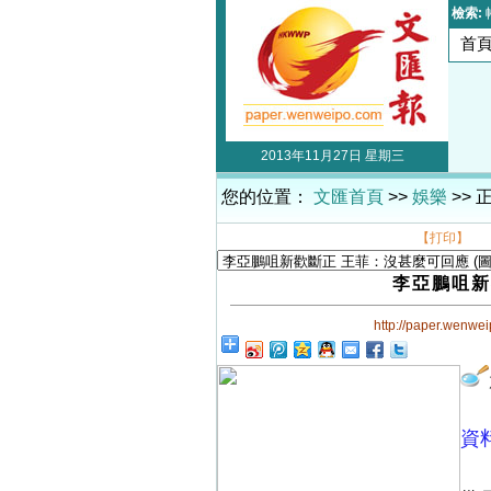
檢索:
首
2013年11月27日 星期三
您的位置：
文匯首頁
>>
娛樂
>> 
【打印】
李亞鵬咀新
http://paper.wenwe
資