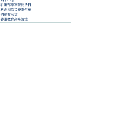
四十不惑
駐港部隊軍營開放日
科創潮流音樂嘉年華
拘捕黎智英
香港教育高峰論壇