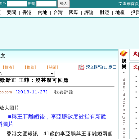
文匯網首頁
帳戶
密碼
頁
|
要聞
|
香港
|
內地
|
台灣
|
國際
|
評論
|
財經
|
地產
|
投
正文
娛
樂
【投稿】
【推薦】
【關閉】
歡斷正 王菲：沒甚麼可回應
[2013-11-27]
我要評論
ipo.com
放大圖片
■與王菲離婚後，李亞鵬數度被指有新歡。
料圖片
香港文匯報訊 41歲的李亞鵬與王菲離婚兩個