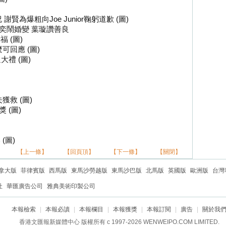
賢為爆粗向Joe Junior鞠躬道歉 (圖)
黃奕鬧婚變 葉璇讚善良
 (圖)
回應 (圖)
禮 (圖)
救 (圖)
 (圖)
(圖)
【上一條】
【回頁頂】
【下一條】
【關閉】
拿大版
菲律賓版
西馬版
東馬沙勞越版
東馬沙巴版
北馬版
英國版
歐洲版
台灣
社
華匯廣告公司
雅典美術印製公司
本報檢索
|
本報必讀
|
本報欄目
|
本報獲獎
|
本報訂閱
|
廣告
|
關於我
香港文匯報新媒體中心 版權所有 c 1997-2026 WENWEIPO.COM LIMITED.