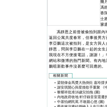
幾
馮
香
士
家
馮靜恩之前曾被偷拍到跟內
返回公寓共度春宵，但事後男方
李亞鵬這次被拍到，是女方與人
靜恩，問與李亞鵬在一起的女生
我現在不方便接電話，謝謝！」
網站和微博的熱門新聞。有內地
鵬咀新歡事件沒甚麼可回應的。
相關新聞
梁朝偉金馬獎大熱倒灶 嘉玲撐夫：
謝安琪開心與星煥歌手重聚 《中
黎耀祥批准16歲兒拍拖 (圖)
內地政府收地 軒仔錄音室需遷拆 
中基怕網民罵 不敢親心悠 (圖)
蔡依林沒將結婚納入人生計劃 (