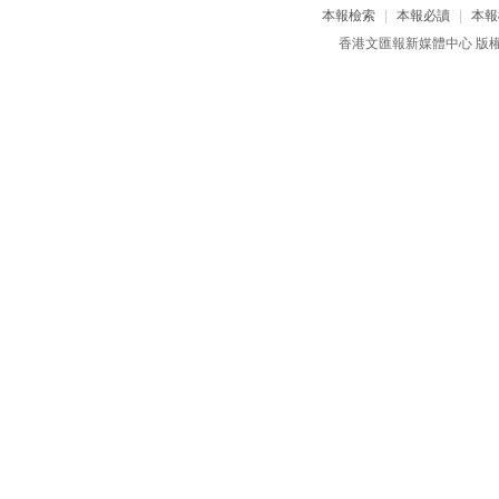
本報檢索
|
本報必讀
|
本報
香港文匯報新媒體中心 版權所有 c