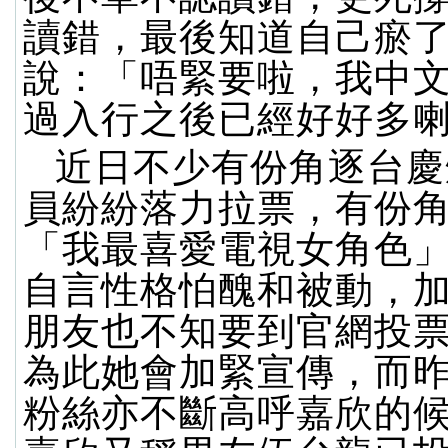
讀錯，最後知道自己瘀
說：「唔緊要啦，我中
過入行之後已經好好多
近日不少有份角逐台慶
員紛紛落力拉票，有份
「我最喜愛電視女角色
自言性格怕醜和被動，
朋友也不知要到官網投
為此她會加緊宣傳，而
粉絲亦不斷高呼嘉欣的