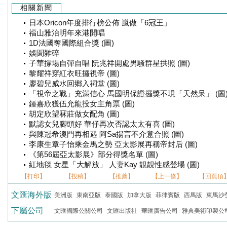
相關新聞
日本Oricon年度排行榜公佈 嵐做「6冠王」
福山雅治明年來港開唱
1D法國奪國際組合獎 (圖)
娛聞雜碎
子華撐場自彈自唱 阮兆祥開處男騷群星拱照 (圖)
黎耀祥穿紅衣旺攞視帝 (圖)
廖碧兒威水回鄉入祠堂 (圖)
「視帝之戰」充滿信心 馬國明保證攞獎不現「天然呆」 (圖
鍾嘉欣獲伍允龍投女主角票 (圖)
胡定欣望冧莊做女配角 (圖)
默認女兒腳頭好 華仔再次否認太太有喜 (圖)
與陳冠希澳門再相遇 阿Sa揚言不介意合照 (圖)
李康生章子怡乘金馬之勢 亞太影展再稱帝封后 (圖)
《第56屆亞太影展》部分得獎名單 (圖)
紅地毯 女星「大解放」 人妻Kay 靚靚性感登場 (圖)
【打印】
【投稿】
【推薦】
【上一條】
【回頁頂
文匯海外版
美洲版
東南亞版
泰國版
加拿大版
菲律賓版
西馬版
東馬沙
下屬公司
文匯國際公關公司
文匯出版社
華匯廣告公司
雅典美術印製公