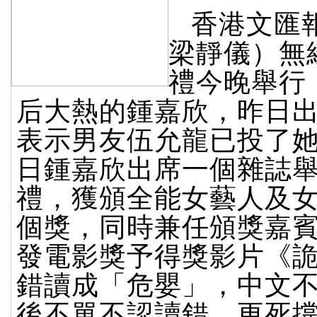
香港文匯
梁靜儀）無
禮今晚舉行
后大熱的鍾嘉欣，昨日
表示男友伍允龍已投了
日鍾嘉欣出席一個雜誌
禮，獲頒全能女藝人及
個獎，同時兼任頒獎嘉
發電影獎予得獎影片《
錯讀成「危嬰」，中文
後不單不認讀錯，更死