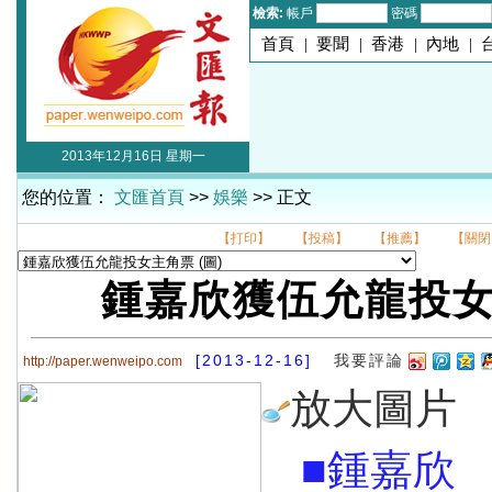
檢索:
帳戶
密碼
首頁
|
要聞
|
香港
|
內地
|
2013年12月16日 星期一
您的位置：
文匯首頁
>>
娛樂
>> 正文
【打印】
【投稿】
【推薦】
【關閉
鍾嘉欣獲伍允龍投
[2013-12-16]
我要評論
http://paper.wenweipo.com
放大圖片
■鍾嘉欣