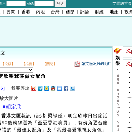
文匯網首頁
帳戶
密碼
頁
|
要聞
|
香港
|
內地
|
台灣
|
國際
|
評論
|
財經
|
地產
|
投
正文
娛
樂
【投稿】
【推薦】
【關閉】
定欣望冧莊做女配角
16]
我要評論
放大圖片
■胡定欣
香港文匯報訊（記者 梁靜儀）胡定欣昨日出席活
獲90後粉絲選為「至愛香港演員」，有份角逐台慶
獎禮的「最佳女配角」及「我最喜愛電視女角色」