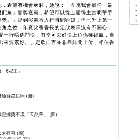
她，希望有機會冧莊，她說：「今晚我會擔任「最
男配角」頒獎嘉賓，希望可以從上屆得主古明華手
奪獎。」提到岑麗香入行時間雖短，但已升上第一
主角之位，年資比香香長的定欣表示沒有不開心，
呢一行唔係鬥快，有幸可以好快上位係種福氣，自
出來質素好。」定欣自言並非靠緋聞上位，相信香
做「6冠王」
騷群星拱照 (圖)
證攞獎不現「天然呆」 (圖)
有喜 (圖)