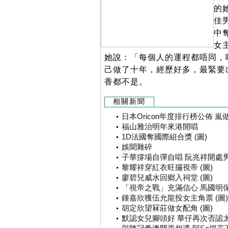
的
佳
中
女
她說：「每個人的運程都唔同，
己做了十年，經歷好多，最緊要
香都不是。
相關新聞
日本Oricon年度排行榜公佈 嵐
福山雅治明年來港開唱
1D法國奪國際組合獎 (圖)
娛聞雜碎
子華撐場自彈自唱 阮兆祥開處男
黎耀祥穿紅衣旺攞視帝 (圖)
廖碧兒威水回鄉入祠堂 (圖)
「視帝之戰」充滿信心 馬國明保
鍾嘉欣獲伍允龍投女主角票 (圖)
胡定欣望冧莊做女配角 (圖)
默認女兒腳頭好 華仔再次否認太太