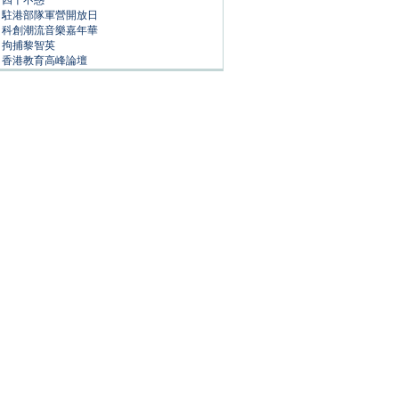
四十不惑
駐港部隊軍營開放日
科創潮流音樂嘉年華
拘捕黎智英
香港教育高峰論壇