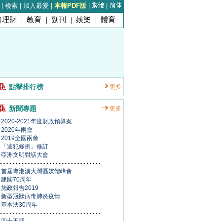
|
檢索
|
加入最愛
|
本報PDF版
|
|
資理財
|
教育
|
副刊
|
娛樂
|
體育
點擊排行榜
更多
新聞專題
更多
2020-2021年度財政預算案
2020年兩會
2019全國兩會
「逃犯條例」修訂
亞洲文明對話大會
首屆粵港澳大灣區媒體峰會
建國70周年
施政報告2019
新型冠狀病毒肺炎疫情
基本法30周年