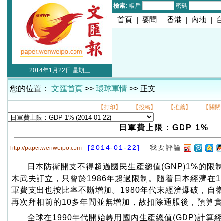
檢索:
帳戶
密碼
首頁
|
要聞
|
香港
|
內地
|
2014年1月22日 星期三
您的位置：
文匯首頁
>>
環球軍情
>> 正文
【打印】
【投稿】
【推薦】
【關閉
日軍費上限：GDP 1%
[2014-01-22]
我要評論
http://paper.wenweipo.com
日本防衛開支不得超過國民生產總值(GNP)1%的限制
木武夫訂立，只曾於1986年超過限制。隨着日本經濟在1
軍費支出也按比率不斷增加。1980年代末經濟爆破，自
再次拜相前的10多年間並無增加，故扣除通脹後，預算
全球在1990年代開始轉用國內生產總值(GDP)計