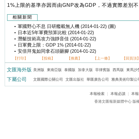
1%上限的基準亦因而由GNP改為GDP，不過實際差別
相關新聞
軍國野心不息 日研艦載無人機 (2014-01-22) (圖)
日本近5年軍費預算比較 (2014-01-22)
潛艇技術高攻力強靜音佳 (2014-01-22)
日軍費上限：GDP 1% (2014-01-22)
安倍拜鬼如同拿石頭砸腳 (2014-01-22)
【打印】
【投稿】
【推薦】
【上一條】
【回頁頂
文匯海外版
美洲版
東南亞版
泰國版
加拿大版
菲律賓版
西馬版
東馬沙
下屬公司
文匯國際公關公司
文匯出版社
華匯廣告公司
雅典美術印製公
本報檢索
|
本報必讀
|
本報
香港文匯報新媒體中心 版權所有 c