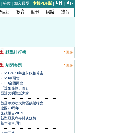
|
檢索
|
加入最愛
|
本報PDF版
|
|
資理財
|
教育
|
副刊
|
娛樂
|
體育
點擊排行榜
更多
新聞專題
更多
2020-2021年度財政預算案
2020年兩會
2019全國兩會
「逃犯條例」修訂
亞洲文明對話大會
首屆粵港澳大灣區媒體峰會
建國70周年
施政報告2019
新型冠狀病毒肺炎疫情
基本法30周年