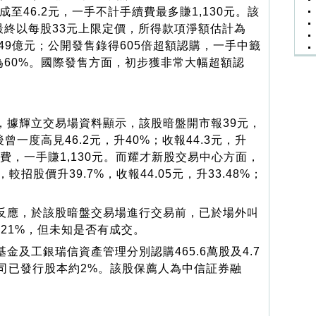
4成至46.2元，一手不計手續費最多賺1,130元。該
最終以每股33元上限定價，所得款項淨額估計為
2.49億元；公開發售錄得605倍超額認購，一手中籤
為60%。國際發售方面，初步獲非常大幅超額認
，據輝立交易場資料顯示，該股暗盤開市報39元，
後曾一度高見46.2元，升40%；收報44.3元，升
手續費，一手賺1,130元。而耀才新股交易中心方面，
較招股價升39.7%，收報44.05元，升33.48%；
反應，於該股暗盤交易場進行交易前，已於場外叫
出21%，但未知是否有成交。
金及工銀瑞信資產管理分別認購465.6萬股及4.7
司已發行股本約2%。該股保薦人為中信証券融