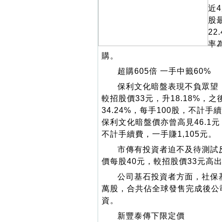
近
股
2
率
購。
超購605倍 一手中籤60%
保利文化暗盤表現不負眾望
較招股價33元，升18.18%，之
34.24%，每手100股，不計
保利文化暗盤價亦曾高見46.1元，
不計手續費，一手賺1,105元。
市傳有投資者迫不及待測試
價每股40元，較招股價33元高
公司基石投資者方面，社保基
萬股，合共佔全球發售完成後公
資。
新豐泰傳下限定價