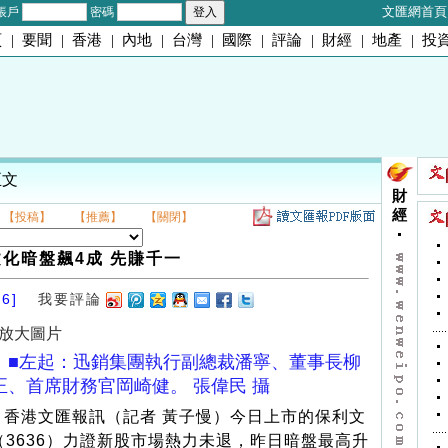
文匯網首頁
帳戶
密碼
頁
|
要聞
|
香港
|
內地
|
台灣
|
國際
|
評論
|
財經
|
地產
|
投
正文
財
經
【投稿】
【推薦】
【關閉】
化暗盤飆4成 先賺千一
06]
我要評論
放大圖片
■左起：迅銷集團執行副總裁潘寧、董事長柳
正、首席財務官岡崎健。 張偉民 攝
香港文匯報訊（記者 黃子慢）今日上市的保利文
（3636）力證新股市場熱力未退，昨日暗盤最高升