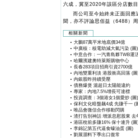
六成，冀至2020年該區分店數目
而公司至今始終未正面回應近
聞，亦不評論思佰益（6488
相關新聞
大鵬87萬平米地底價34億
中廣核：核電助減大氣污染 (圖)
中意合作：一汽青島夥TWB運活體
哈爾濱建奧特萊斯購物中心
長春283項目招商引資2700億
內地雙重利淡 港股衝高回落 (圖
內銀股昨持續受壓
債務爆煲 滬超日太陽能違約
專家：內地7.5%增長可達標
投資調查：3個港女1個愛炒 (圖
保利文化暗盤飆4成 先賺千一 (圖
唯品會微信合作移動閃購
渣打告別神話 增派息慰股東 去年稅
港區稅前多賺16% 保十連升 (圖
李錦記第五代逼食蠔油蛋 (圖)
劉展灝料下季出口復常