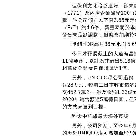
但保利文化暗盤造好，卻未
（1771）及內房企業陽光100
購，該公司傾向以下限3.65元定
（P/E）約4.6倍。新豐泰將於
發售未足額認購，但應會如期於
迅銷HDR高見36元 收升5.6
今日才孖展截止的大連海昌控
11間券商，累計為其借出5.13
相當於公開發售僅超購近1倍。
另外，UNIQLO母公司迅
報28.9元，較周二日本收市價約2
交452.7萬份，涉及金額1.3
2020年銷售額達5萬億日圓，
的方式來達到目標。
料大中華成最大海外市場
另外，公司預期，至今年8月
的海外UNIQLO店可增加至62