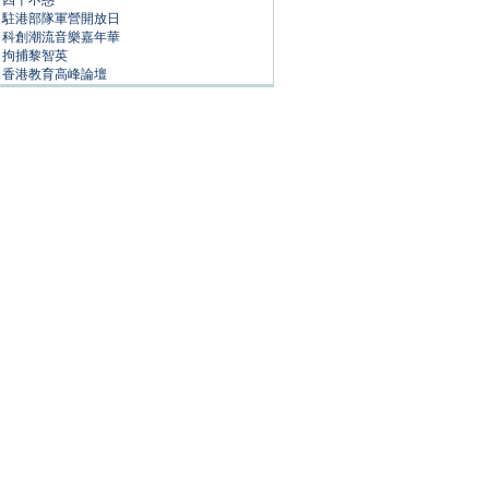
四十不惑
駐港部隊軍營開放日
科創潮流音樂嘉年華
拘捕黎智英
香港教育高峰論壇