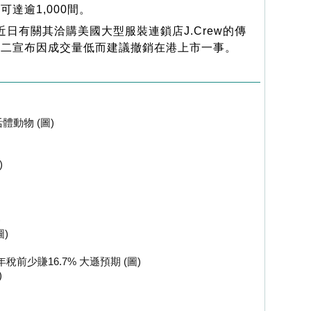
可達逾1,000間。
日有關其洽購美國大型服裝連鎖店J.Crew的傳
）周二宣布因成交量低而建議撤銷在港上市一事。
動物 (圖)
)
)
)
前少賺16.7% 大遜預期 (圖)
)