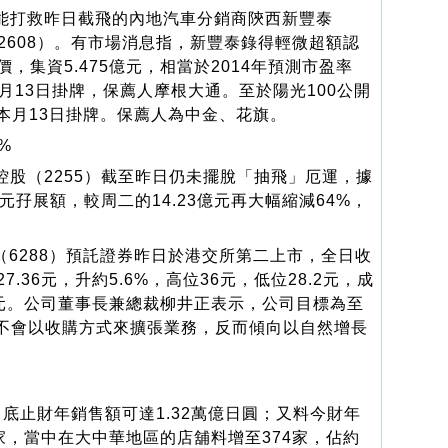
能打救昨日截飛的內地汽車分銷商陝西新豐泰
（2608）。有市場消息指，新豐泰錄得輕微超額認
價，集資5.475億元，相當於2014年預測市盈率
本月13日掛牌，保薦人摩根大通。至於陽光100公開
本月13日掛牌。保薦人為中金、花旗。
%
股（2255）截至昨日仍未擺脫「抽飛」厄運，據
億元孖展額，較周二的14.23億元再大幅縮減64%，
銷（6288）預託證券昨日於港交所第二上市，全日收
7.36元，升約5.6%，高位36元，低位28.2元，成
3億元。公司董事長兼總裁柳井正表示，公司目標為至
但不會以收購方式來擴張業務，反而傾向以自然增長
底止財年銷售額可達1.32萬億日圓；又料今財年
9家，當中在大中華地區的店舖料增至374家，佔約