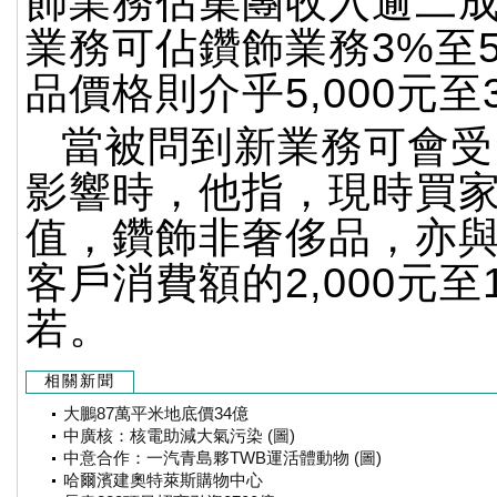
飾業務佔集團收入逾二
業務可佔鑽飾業務3%至
品價格則介乎5,000元至
當被問到新業務可會受
影響時，他指，現時買
值，鑽飾非奢侈品，亦
客戶消費額的2,000元至
若。
相關新聞
大鵬87萬平米地底價34億
中廣核：核電助減大氣污染 (圖)
中意合作：一汽青島夥TWB運活體動物 (圖)
哈爾濱建奧特萊斯購物中心