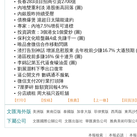
長春283項目招商引資2700億
內地雙重利淡 港股衝高回落 (圖)
內銀股昨持續受壓
債務爆煲 滬超日太陽能違約
專家：內地7.5%增長可達標
投資調查：3個港女1個愛炒 (圖)
保利文化暗盤飆4成 先賺千一 (圖)
唯品會微信合作移動閃購
渣打告別神話 增派息慰股東 去年稅前少賺16.7% 大遜預期 (
港區稅前多賺16% 保十連升 (圖)
李錦記第五代逼食蠔油蛋 (圖)
劉展灝料下季出口復常
逼公開文件 數碼通不服氣
微信支付20行業打頭陣
7厘夢碎 餘額寶回報4.9%
分店續租 周大福只簽旺舖
【打印】
【投稿】
【推薦】
【上一條】
【回頁頂
文匯海外版
美洲版
東南亞版
泰國版
加拿大版
菲律賓版
西馬版
東馬沙
下屬公司
文匯國際公關公司
文匯出版社
華匯廣告公司
雅典美術印製公
本報檢索
|
本報必讀
|
本報