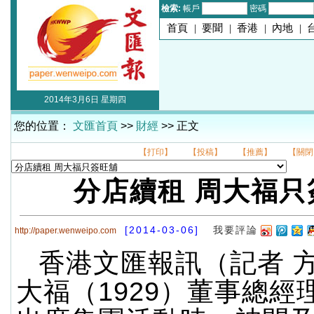
檢索:
帳戶
密碼
首頁
|
要聞
|
香港
|
內地
|
2014年3月6日 星期四
您的位置：
文匯首頁
>>
財經
>> 正文
【打印】
【投稿】
【推薦】
【關閉
分店續租 周大福只
[2014-03-06]
我要評論
http://paper.wenweipo.com
香港文匯報訊（記者 
大福（1929）董事總經