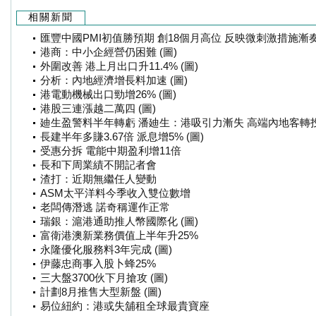
相關新聞
匯豐中國PMI初值勝預期 創18個月高位 反映微刺激措施漸奏效
港商：中小企經營仍困難 (圖)
外圍改善 港上月出口升11.4% (圖)
分析：內地經濟增長料加速 (圖)
港電動機械出口勁增26% (圖)
港股三連漲越二萬四 (圖)
廸生盈警料半年轉虧 潘廸生：港吸引力漸失 高端內地客轉投
長建半年多賺3.67倍 派息增5% (圖)
受惠分拆 電能中期盈利增11倍
長和下周業績不開記者會
渣打：近期無繼任人變動
ASM太平洋料今季收入雙位數增
老闆傳潛逃 諾奇稱運作正常
瑞銀：滬港通助推人幣國際化 (圖)
富衛港澳新業務價值上半年升25%
永隆優化服務料3年完成 (圖)
伊藤忠商事入股卜蜂25%
三大盤3700伙下月搶攻 (圖)
計劃8月推售大型新盤 (圖)
易位紐約：港或失舖租全球最貴寶座