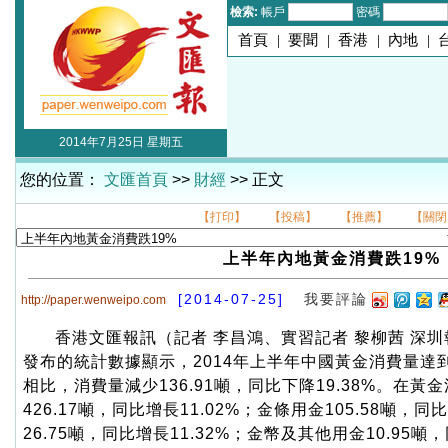
檢索:
帳戶
密碼
首頁
|
要聞
|
香港
|
內地
|
2014年7月25日 星期五
您的位置：
文匯首頁
>>
財經
>> 正文
【打印】
【投稿】
【推薦】
【關閉
上半年內地黃金消費跌19%
[2014-07-25]
我要評論
http://paper.wenweipo.com
香港文匯報訊（記者 李昌鴻、實習記者 黎柳茜 深
發布的統計數據顯示，2014年上半年中國黃金消費量達到5
相比，消費量減少136.91噸，同比下降19.38%。在
426.17噸，同比增長11.02%；金條用金105.58噸，同
26.75噸，同比增長11.32%；金幣及其他用金10.95噸，