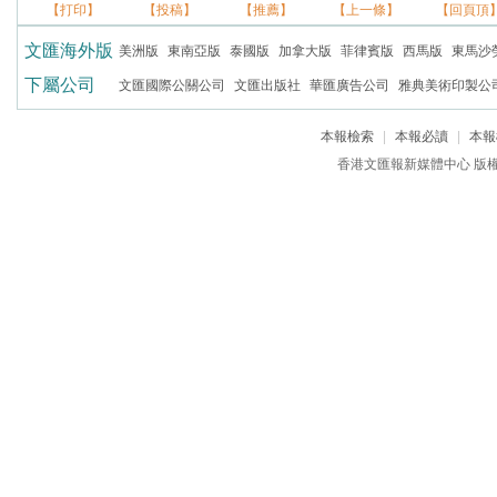
【打印】
【投稿】
【推薦】
【上一條】
【回頁頂
文匯海外版
美洲版
東南亞版
泰國版
加拿大版
菲律賓版
西馬版
東馬沙
下屬公司
文匯國際公關公司
文匯出版社
華匯廣告公司
雅典美術印製公
本報檢索
|
本報必讀
|
本報
香港文匯報新媒體中心 版權所有 c