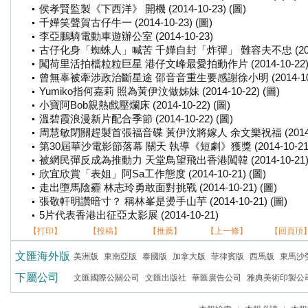
侯孝賢監製《下西洋》 開機 (2014-10-23) (圖)
千嬅笑聲賀古仔牛一 (2014-10-23) (圖)
李亞鵬騎電動車遊辦公室 (2014-10-23)
古仔化身「蜘蛛人」喊苦 千嬅自封「炸彈」 難容夫不忠 (2014-1
闖荷里活拍檔粒粒巨星 港仔文峰最愛拍動作片 (2014-10-22) 
曾無辜被牽涉政治斷星途 邵音音重生要感謝徐小明 (2014-10-2
Yumiko指何嘉莉 照為黃伊汶做姊妹 (2014-10-22) (圖)
小寶阿Bob親熱戲壓爛床 (2014-10-22) (圖)
溫碧霞浪漫新片配合季節 (2014-10-22) (圖)
周慧敏閉關趕製首張福音碟 黃伊汶將嫁人 余文樂祝福 (2014-10
第30屆華沙電影節落幕 關天 執導《短劇》獲獎 (2014-10-21
被網民彈反成為推動力 天堂鳥望飛出香港闖韓 (2014-10-21) 
欣宜欣賞「表姐」阿Sa工作態度 (2014-10-21) (圖)
走出墮馬陰霾 林志玲勇敢面對挑戰 (2014-10-21) (圖)
張敬軒明讚暗寸？ 稱林峯是燙手山芋 (2014-10-21) (圖)
5片代表香港出征亞太影展 (2014-10-21)
【打印】
【投稿】
【推薦】
【上一條】
【回頁頂
文匯海外版
美洲版
東南亞版
泰國版
加拿大版
菲律賓版
西馬版
東馬沙
下屬公司
文匯國際公關公司
文匯出版社
華匯廣告公司
雅典美術印製公