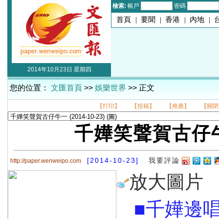
檢索:
帳戶
密碼
首頁
|
要聞
|
香港
|
內地
|
2014年10月23日 星期四
您的位置：
文匯首頁
>>
娛樂世界
>> 正文
【打印】
【投稿】
【推薦】
【關閉
千嬅笑聲賀古仔
[2014-10-23]
我要評論
http://paper.wenweipo.com
放大圖片
■千嬅邊