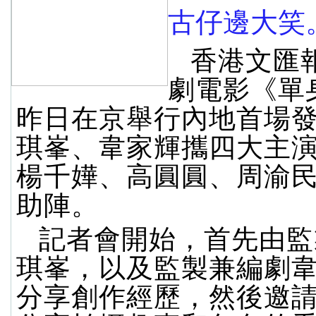
古仔邊大笑
香港文匯
劇電影《單
昨日在京舉行內地首場
琪峯、韋家輝攜四大主
楊千嬅、高圓圓、周渝
助陣。
記者會開始，首先由監
琪峯，以及監製兼編劇
分享創作經歷，然後邀