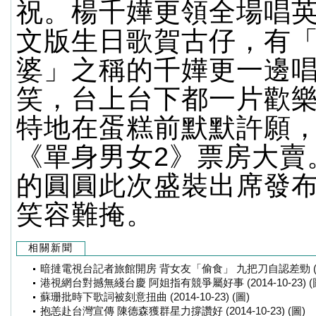
祝。楊千嬅更領全場唱
文版生日歌賀古仔，有
婆」之稱的千嬅更一邊
笑，台上台下都一片歡
特地在蛋糕前默默許願
《單身男女2》票房大賣
的圓圓此次盛裝出席發
笑容難掩。
相關新聞
暗撻電視台記者旅館開房 背女友「偷食」 九把刀自認差勁 (2014-
港視網台對撼無綫台慶 阿姐指有競爭屬好事 (2014-10-23) (
蘇珊批時下歌詞被刻意扭曲 (2014-10-23) (圖)
抱恙赴台灣宣傳 陳德森獲群星力撐讚好 (2014-10-23) (圖)