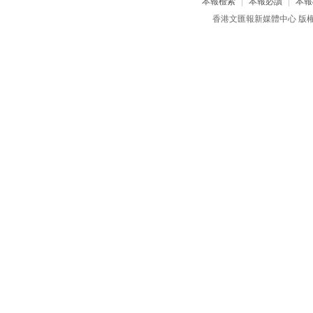
本報檢索
|
本報必讀
|
本報
香港文匯報新媒體中心 版權所有 c