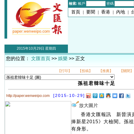
檢索:
帳戶
密碼
首頁
|
要聞
|
香港
|
內地
|
2015年10月29日 星期四
您的位置：
文匯首頁
>>
娛樂
>> 正文
【打印】
【投稿】
【推薦】
【關閉】
孫祖君韓味十足
[2015-10-29]
http://paper.wenweipo.com
放大圖片
香港文匯報訊 新晉演
捧新星2015》大檢閱。孫
有身形。