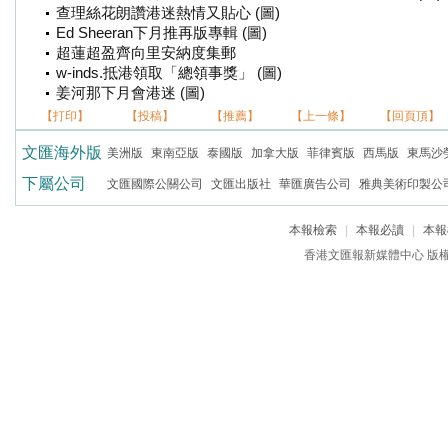
查理絲花朗讚港迷熱情又貼心 (圖)
Ed Sheeran下月推再版專輯 (圖)
超蓮超盈齊向里安納度集郵
w-inds.抵港領取「總領事獎」 (圖)
姜河那下月會港迷 (圖)
【打印】
【投稿】
【推薦】
【上一條】
【回頁頂】
文匯海外版
美洲版
東南亞版
泰國版
加拿大版
菲律賓版
西馬版
東馬沙
下屬公司
文匯國際公關公司
文匯出版社
華匯廣告公司
雅典美術印製公
本報檢索
|
本報必讀
|
本報
香港文匯報新媒體中心 版權所有 c