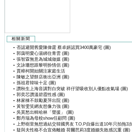
相關新聞
否認避開舊愛陳偉霆 蔡卓妍認買3400萬豪宅 (圖)
郭藹明愛心湯綁住青雲 (圖)
張智霖無意為城城做媒 (圖)
文詠珊想跟黎明扮情侶 (圖)
賈樟柯開始關注家庭生活
陳敏之望餅店衝出亞洲 (圖)
孫祖君韓味十足 (圖)
讚秋生上海音講對白突破 祥仔望吸收別人優點改氣場 (圖)
郭奕芯讚溫碧霞性感 (圖)
林家棟不鼓勵夏萍出院 (圖)
黃智雯笑網友想像力強 (圖)
吳莫愁出輯哈林「聲援」 (圖)
鄭丹瑞為母校show任顧問 (圖)
上野樹里無想過結交韓國男友 T.O.P自爆出道10年只拍拖3
疑與夫性格不合宣佈離婚 荷爾芭莉3度婚姻失敗感沉重 (圖)