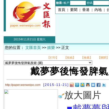
檢索:
帳戶
密碼
首頁
|
要聞
|
香港
|
內地
|
2015年11月21日 星期六
您的位置：
文匯首頁
>>
娛樂
>> 正文
【打印】
【投稿】
【推薦】
【關閉
戴夢夢後悔發脾氣
[2015-11-21]
http://paper.wenweipo.com
放大圖片
■戴夢夢