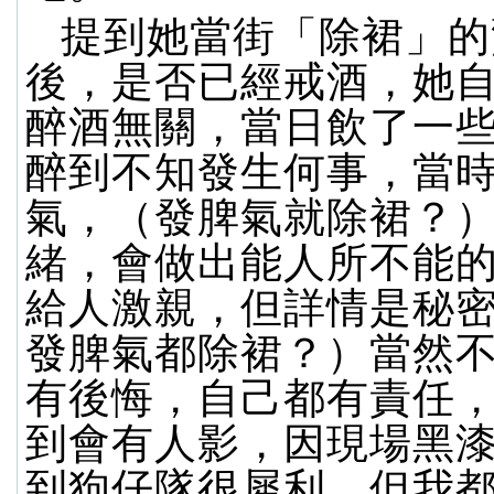
提到她當街「除裙」的
後，是否已經戒酒，她
醉酒無關，當日飲了一
醉到不知發生何事，當
氣，（發脾氣就除裙？
緒，會做出能人所不能
給人激親，但詳情是秘
發脾氣都除裙？）當然
有後悔，自己都有責任
到會有人影，因現場黑
到狗仔隊很犀利，但我