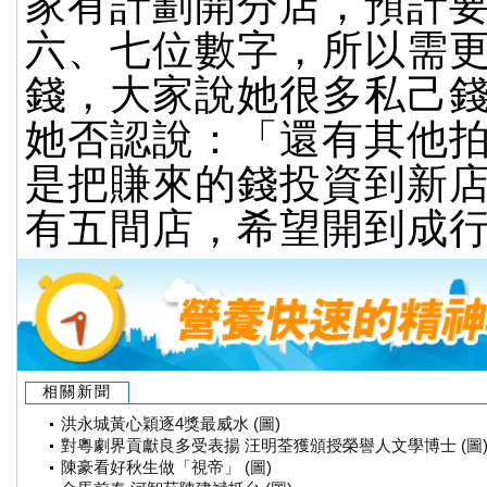
家有計劃開分店，預計
六、七位數字，所以需
錢，大家說她很多私己
她否認說：「還有其他
是把賺來的錢投資到新
有五間店，希望開到成
相關新聞
洪永城黃心穎逐4獎最威水 (圖)
對粵劇界貢獻良多受表揚 汪明荃獲頒授榮譽人文學博士 (圖
陳豪看好秋生做「視帝」 (圖)