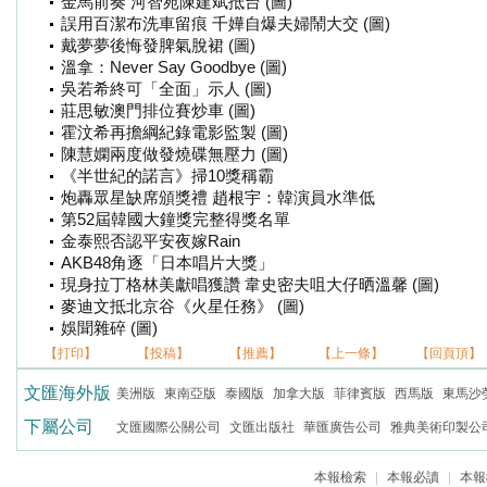
金馬前奏 河智苑陳建斌抵台 (圖)
誤用百潔布洗車留痕 千嬅自爆夫婦鬧大交 (圖)
戴夢夢後悔發脾氣脫裙 (圖)
溫拿：Never Say Goodbye (圖)
吳若希終可「全面」示人 (圖)
莊思敏澳門排位賽炒車 (圖)
霍汶希再擔綱紀錄電影監製 (圖)
陳慧嫻兩度做發燒碟無壓力 (圖)
《半世紀的諾言》掃10獎稱霸
炮轟眾星缺席頒獎禮 趙根宇：韓演員水準低
第52屆韓國大鐘獎完整得獎名單
金泰熙否認平安夜嫁Rain
AKB48角逐「日本唱片大獎」
現身拉丁格林美獻唱獲讚 韋史密夫咀大仔晒溫馨 (圖)
麥迪文抵北京谷《火星任務》 (圖)
娛聞雜碎 (圖)
【打印】
【投稿】
【推薦】
【上一條】
【回頁頂】
文匯海外版
美洲版
東南亞版
泰國版
加拿大版
菲律賓版
西馬版
東馬沙
下屬公司
文匯國際公關公司
文匯出版社
華匯廣告公司
雅典美術印製公
本報檢索
|
本報必讀
|
本報