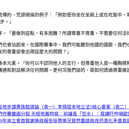
流傳的、荒謬絕倫的例子：「例如管你坐在坐廁上或在吃飯中，
地步。」
序，「要做到這點，有多困難？所謂尊重不尊重，不需要任何法
們也會站起來。在國際賽事中，我們可能聽到他國的國歌，我們
家的尊重卻會出現這麼大的問題？」
基本元素。「你可以不認同他人的言行，但尊重他人是一種胸襟
溝通和對話解決任何問題。更何况我們談的，是如何透過尊重維護
狂地步
譚惠珠駁謬論（表一）
李飛提本地立法5核心要素（表二）
門作賽
嚴遏分裂 天經地義
特寫：前議長「笠水」：我講吓咋喎
歐
9年來立會首致謝施政報告
投票情況
貿然重啟政改恐激化矛盾
袁