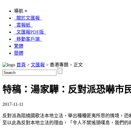
導航 ≡
關於文匯報
雲報紙
文匯報PDF版
移動客戶端
繁體
簡體
首頁
>
文匯報
> 香港專題 > 正文
特稿：湯家驊：反對派恐嚇市
2017-11-11
反對派為阻撓國歌法本地立法，舉出種種匪夷所思的情境，恐
至以此為反對本地立法的理由，「令人不禁搖頭嘆息，我們的