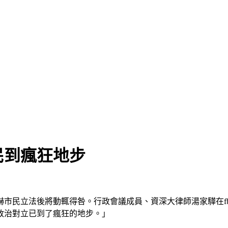
民到瘋狂地步
嚇市民立法後將動輒得咎。行政會議成員、資深大律師湯家驊在f
政治對立已到了瘋狂的地步。」