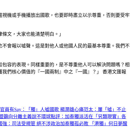
電視機或手機播放出國歌，也要即時肅立以示尊重，否則要受牢
律條文，大家也能清楚明白。」
也不會報以噓聲。這是對他人或他國人民的最基本尊重。我們不
和包容的表現。同樣重要的，是不尊重他人可以解決問題嗎？相
我們核心價值的『一國兩制』中之『一國』？」 香港文匯報
官員有Say：「獨」人噓國歌 楊潤雄心痛
范太：屢「噓」不止
盟籲向分離主義說不
環球點評：加泰獨派活在「另類現實」
各
國強：司法受規管 絕不涉政治
加泰獨孤必敗 「港獨」何日夢醒