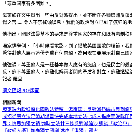
「尊重國家有多困難﹖」
湯家驊在文中舉出一些由反對派提出，並不斷在各種媒體反覆
獄之苦......令人不禁搖頭嘆息，我們的政治對立已到了瘋狂的
他指出，國歌法最基本的要求是尊重國家的存在和既有憲制秩
湯家驊舉例，「小時候看電影，到了播放英國國歌的環節，我
覺得對他人展示這份尊重有何問題，為何現在要展示對自己國
他強調，尊重他人是一種基本做人應有的態度，也是民主的最
反，愈不尊重他人，愈難化解兩者間的矛盾和對立，愈難透過
記者 羅旦
讀文匯報PDF版面
相關新聞
譚惠珠力駁妖魔化國歌法
特稿：湯家驊：反對派恐嚇市民到瘋
或招從嚴立法
足總期望盡快完成本地立法
七成人指應罰港隊閉
界：慎思加獨之禍 適時立法廿三條
反對派縮沙 避談「政治犯」
【政經人語】加泰獨立鬧劇 淋熄「港獨」邪火