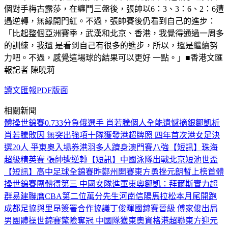
個對手梅古露莎，在纏鬥三盤後，張帥以6：3、3：6、2：6遭
遇逆轉，無緣開門紅。不過，張帥賽後仍看到自己的進步：
「比起整個亞洲賽季，武漢和北京、香港，我覺得通過一周多
的訓練，我還 是看到自己有很多的進步，所以，還是繼續努
力吧。不過，感覺這場球的結果可以更好 一點。」■香港文匯
報記者 陳曉莉
讀文匯報PDF版面
相關新聞
體操世錦賽0.733分負俄選手 肖若騰個人全能遺憾摘銀
鄒凱析
肖若騰敗因 無突出強項
十隊獲發港超牌照 四年首次
港女足決
選20人 爭東奧入場券
港羽多人躋身澳門賽八強
【短訊】珠海
超級精英賽 張帥遭逆轉
【短訊】中國泳隊出戰北京短池世盃
【短訊】高中足球全錦賽昨鄭州開賽
東方勇挫元朗暫上榜首
體
操世錦賽團體得第三 中國女隊進軍東奧
鄒凱：拜爾斯實力超
群
易建聯膺CBA第二位萬分先生
河南信陽馬拉松本月尾開跑
成都足協與里昂簽署合作協議
丁俊暉國錦賽晉級 傅家俊出局
男團體操世錦賽驚險奪冠 中國隊獲東奧資格
港超聯東方迎元