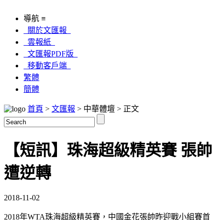
導航 ≡
關於文匯報
雲報紙
文匯報PDF版
移動客戶端
繁體
簡體
首頁
>
文匯報
> 中華體壇 > 正文
【短訊】珠海超級精英賽 張帥
遭逆轉
2018-11-02
2018年WTA珠海超級精英賽，中國金花張帥昨迎戰小組賽首