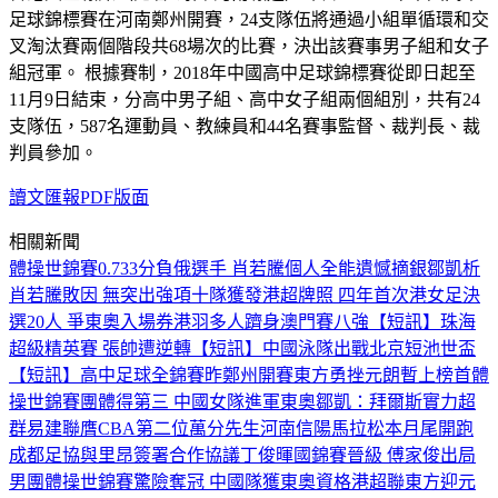
足球錦標賽在河南鄭州開賽，24支隊伍將通過小組單循環和交
叉淘汰賽兩個階段共68場次的比賽，決出該賽事男子組和女子
組冠軍。 根據賽制，2018年中國高中足球錦標賽從即日起至
11月9日結束，分高中男子組、高中女子組兩個組別，共有24
支隊伍，587名運動員、教練員和44名賽事監督、裁判長、裁
判員參加。
讀文匯報PDF版面
相關新聞
體操世錦賽0.733分負俄選手 肖若騰個人全能遺憾摘銀
鄒凱析
肖若騰敗因 無突出強項
十隊獲發港超牌照 四年首次
港女足決
選20人 爭東奧入場券
港羽多人躋身澳門賽八強
【短訊】珠海
超級精英賽 張帥遭逆轉
【短訊】中國泳隊出戰北京短池世盃
【短訊】高中足球全錦賽昨鄭州開賽
東方勇挫元朗暫上榜首
體
操世錦賽團體得第三 中國女隊進軍東奧
鄒凱：拜爾斯實力超
群
易建聯膺CBA第二位萬分先生
河南信陽馬拉松本月尾開跑
成都足協與里昂簽署合作協議
丁俊暉國錦賽晉級 傅家俊出局
男團體操世錦賽驚險奪冠 中國隊獲東奧資格
港超聯東方迎元