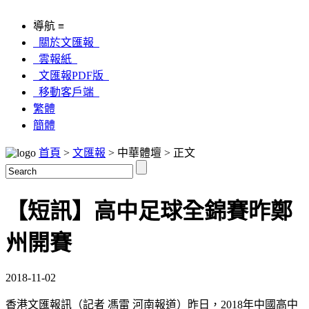
導航 ≡
關於文匯報
雲報紙
文匯報PDF版
移動客戶端
繁體
簡體
首頁
>
文匯報
> 中華體壇 > 正文
【短訊】高中足球全錦賽昨鄭
州開賽
2018-11-02
香港文匯報訊（記者 馮雷 河南報道）昨日，2018年中國高中