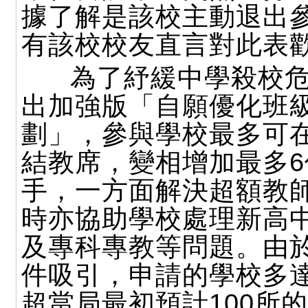
據了解是該校主動退出
有該校校友直言對此表
為了紓緩中學殺校危
出加強版「自願優化班
劃」，參與學校最多可
結教席，變相增加最多6
手，一方面解決超額教
時亦協助學校處理新高
及專科專教等問題。由
件吸引，申請的學校多達
超當局最初預計100所