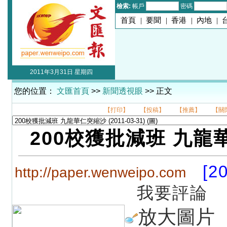
檢索:
帳戶
密碼
首頁
|
要聞
|
香港
|
內地
|
2011年3月31日 星期四
您的位置：
文匯首頁
>>
新聞透視眼
>> 正文
【打印】
【投稿】
【推薦】
【關
200校獲批減班 九龍
[2
http://paper.wenweipo.com
我要評論
放大圖片