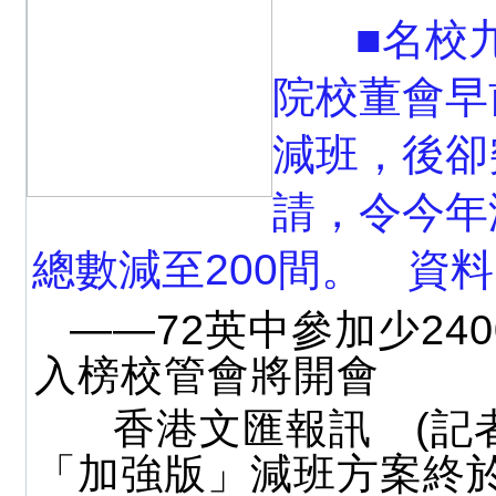
■名校
院校董會早
減班，後卻
請，令今年
總數減至200間。 資
——72英中參加少240
入榜校管會將開會
香港文匯報訊 (記者
「加強版」減班方案終