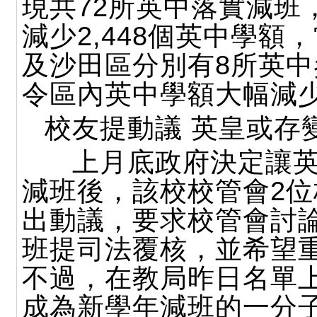
現共72所英中落實減班
減少2,448個英中學額
及沙田區分別有8所英
令區內英中學額大幅減
校友提動議 英皇或存
上月底政府決定讓英
減班後，該校校管會2
出動議，要求校管會討
班提司法覆核，並希望
不過，在教局昨日名單
成為新學年減班的一分