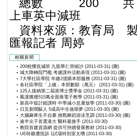
總數 200 共7
上車英中減班
資料來源：教育局 
匯報記者 周婷
相關新聞
200校獲批減班 九龍華仁突縮沙 (2011-03-31) (圖)
城大降轉院門檻 考慮課外活動表現 (2011-03-31) (圖)
7大學社區學院 年繳2億購本部服務 (2011-03-31) (圖)
各社區學院「上繳」本部數額（萬元） (2011-03-31) (圖)
125人接納第二屆港博士獎學金 (2011-03-31) (圖)
鳳溪獲撥515萬全面推電子教學 (2011-03-31) (圖)
新高中疑計錯課時 中學減小息遲放學 (2011-03-30) (圖)
日災新聞駭人 5成高中生做噩夢 (2011-03-30) (圖)
大腦麻痺生不自棄 挑戰舞蹈游泳烹調 (2011-03-30) (圖)
逾半尖子首選港大 醫科最搶手 (2011-03-30)
教院首建資源網 提供可持續發展教材 (2011-03-30)
UE聆聽遭投訴 1試場特別室太嘈 (2011-03-30)