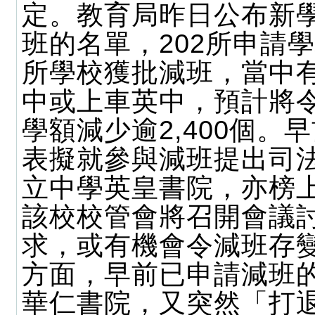
定。教育局昨日公布新
班的名單，202所申請學
所學校獲批減班，當中有
中或上車英中，預計將
學額減少逾2,400個。
表擬就參與減班提出司
立中學英皇書院，亦榜
該校校管會將召開會議
求，或有機會令減班存
方面，早前已申請減班
華仁書院，又突然「打