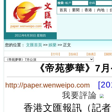
檢索:
帳戶
密碼
首頁
|
要聞
|
香港
|
內地
|
2011年6月30日 星期四
您的位置：
文匯首頁
>>
娛樂
>> 正文
【打印】
【投稿】
【推薦】
【關閉
《帝苑夢華》7月
[20
http://paper.wenweipo.com
我要評論
香港文匯報訊（記者 