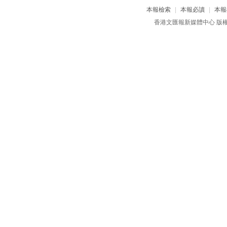
本報檢索
|
本報必讀
|
本報
香港文匯報新媒體中心 版權所有 c