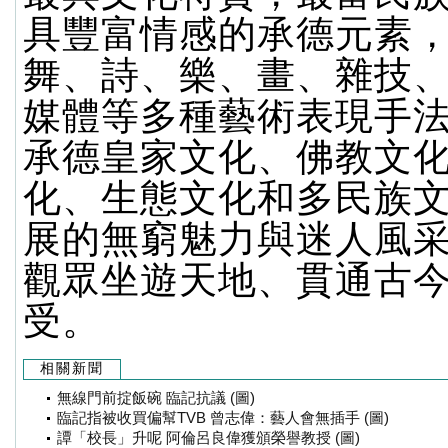
具豐富情感的承德元素
舞、詩、樂、畫、雜技
媒體等多種藝術表現手
承德皇家文化、佛教文
化、生態文化和多民族
展的無窮魅力與迷人風
觀眾坐遊天地、貫通古
受。
相關新聞
無線門前掟飯碗 臨記抗議 (圖)
臨記指被收買偏幫TVB 曾志偉：藝人會無插手 (圖)
譚「校長」升呢 阿倫呂良偉獲頒榮譽教授 (圖)