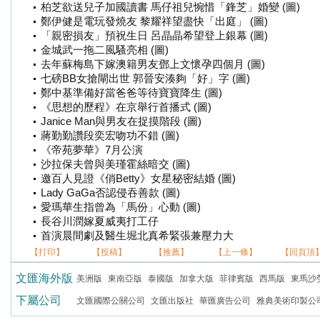
柏芝欲送兒子加國讀書 馬仔祖兒惋惜「鋒芝」婚變 (圖)
鄭伊健是電玩發燒友 黎耀祥望盡快「出庭」 (圖)
「親密損友」預祝生日 呂晶晶希望登上銀幕 (圖)
金城武一拖二風騷亮相 (圖)
去年蘇梅島下嫁澳籍男友鄧上文懷孕四個月 (圖)
七磅BB女搶閘出世 郭晉安湊夠「好」字 (圖)
鄭中基準備好當爸爸等待寶寶降生 (圖)
《思想的歷程》在京舉行首播式 (圖)
Janice Man與男友在捉摸階段 (圖)
蔣勤勤讚段奕宏吻功不錯 (圖)
《帝苑夢華》7月公演
沙拉保夫曾與美瑾霍絲暗交 (圖)
邀百人見證《俏Betty》女星秘密結婚 (圖)
Lady GaGa否認侵吞善款 (圖)
愛瑪華生指曾為「馬份」心動 (圖)
長谷川潤嫁夏威夷打工仔
首演晨間劇及醫生堀北真希緊張兼壓力大
【打印】
【投稿】
【推薦】
【上一條】
【回頁頂
文匯海外版
美洲版
東南亞版
泰國版
加拿大版
菲律賓版
西馬版
東馬沙
下屬公司
文匯國際公關公司
文匯出版社
華匯廣告公司
雅典美術印製公