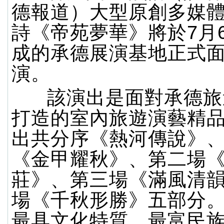
德報道）大型原創多媒
詩《帝苑夢華》將於7月
成的承德展演基地正式
演。
該演出是面對承德旅
打造的室內旅遊演藝精
出共分序《熱河傳說》
《金甲耀秋》、第二場
莊》、第三場《滿風清
場《千秋形勝》五部分
最具文化特質，最富民