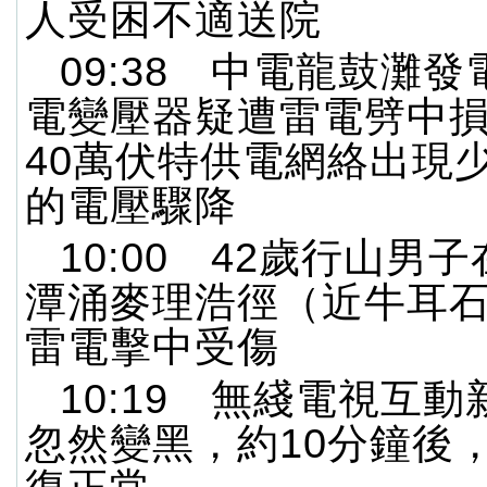
人受困不適送院
09:38 中電龍鼓灘
電變壓器疑遭雷電劈中
40萬伏特供電網絡出現少
的電壓驟降
10:00 42歲行山男
潭涌麥理浩徑（近牛耳
雷電擊中受傷
10:19 無綫電視互
忽然變黑，約10分鐘後