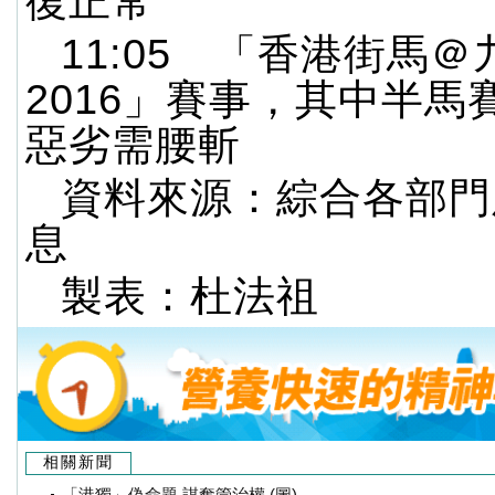
復正常
11:05 「香港街馬＠
2016」賽事，其中半馬
惡劣需腰斬
資料來源：綜合各部門
息
製表：杜法祖
相關新聞