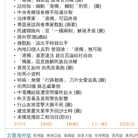
「港獨」偽命題 謀奪管治權 (圖)
話你知：煽動「港獨」 觸犯「刑罪」 (圖)
中央有權採各種手段遏分裂
法律專家：「港獨」可囚終身
專題座談與會專家觀點 (摘要)
民建聯路向：宣「一國兩制」解港矛盾 (圖)
路向營3點總結
微觀點：該出手時就出手
內地13億人反對 曾淵滄：「港獨」無可能
「港獨」違憲違法 超出言論結社自由
「獨黨」惡意曲解民族自決權
黃雨又如何 街馬笑着跑 (圖)
街馬小資料
特稿：無懼「行路都痛」 刀片女愛追風 (圖)
街馬53傷 蘇志威暈倒
中電機組疑遭雷劈爆炸起火 (圖)
昨天雷暴及黃雨警告影響
行山友挨雷擊大難不死 (圖)
建造業憂失業率升回沙士時 (圖)
未獲批撥款工程項目(部分)
【打印】
【投稿】
【推薦】
【上一條】
【回頁頂】
文匯海外版
美洲版
東南亞版
泰國版
加拿大版
菲律賓版
西馬版
東馬沙