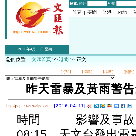
檢索:
帳戶
密碼
首頁
|
要聞
|
香港
|
內地
|
2016年4月11日 星期一
您的位置：
文匯首頁
>>
港聞
>> 正文
【打印】
【投稿】
【推薦】
【關閉
昨天雷暴及黃雨警
[2016-04-11]
http://paper.wenweipo.com
時間 影響及事
08:15 天文台發出