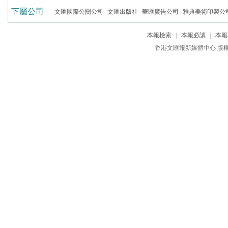
下屬公司
文匯國際公關公司
文匯出版社
華匯廣告公司
雅典美術印製公
本報檢索
|
本報必讀
|
本報
香港文匯報新媒體中心 版權所有 c