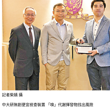
記者柴婧 攝
中大研無創便宜檢查裝置 「嗅」代謝揮發物找出風險