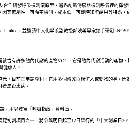
友合作研發呼吸檢測儀原型，通過創新傳感器檢測呼氣裡的揮發性
。因其無創性、可頻密檢測、成本低、可即時知曉結果等特點，
tic Limited，並邀請中大化學系副教授鄭波等專家攜手研發i-N
面就含有許多體內代謝的產物VOC，它是體內代謝活動的產物，
與健康人。
單元，目前正申請專利，它用多個傳感器模仿人或動物的鼻，因為
用者是否患病。
驗證，用以豐富「呼吸指紋」資料庫。
展覽初創項目之一，將參與明日起至12日舉行的「中大創業日201