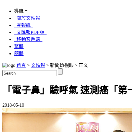
導航 ≡
關於文匯報
雲報紙
文匯報PDF版
移動客戶端
繁體
簡體
首頁
>
文匯報
> 新聞透視眼 > 正文
「電子鼻」驗呼氣 速測癌「第
2018-05-10