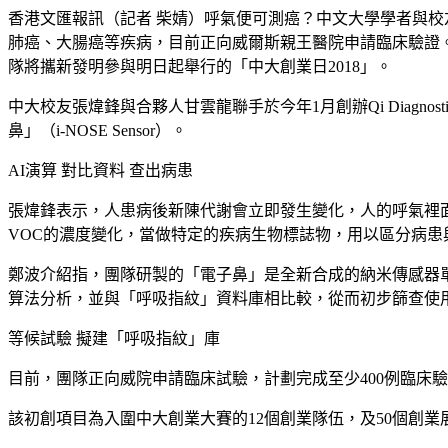
香港文匯報訊（記者 柴婧）呼氣便可測癌？中文大學學者與校
肺癌、大腸癌等疾病，目前正向威爾斯親王醫院申請臨床驗證
隊將攜新發明參與明日起舉行的「中大創業日2018」。
中大校友張煒鋒與合夥人甘雲龍聯手於今年1月創辦Qi Diagnos
鼻」（i-NOSE Sensor）。
AI演算 對比資料 查出病患
張煒鋒表示，人患病後新陳代謝會立即發生變化，人的呼氣裡
VOC的濃度變化，當做特定的疾病生物標誌物，用以區分病患
鄭波介紹指，團隊研製的「電子鼻」是全新合成的納米傳感器
算法分析，並與「呼吸指紋」資料庫相比較，從而初步篩查使
等候試驗 擬建「呼吸指紋」庫
目前，團隊正向威院申請臨床試驗，計劃完成至少400例臨床
該初創項目為入圍中大創業大賽的12個創業隊伍，及50個創業