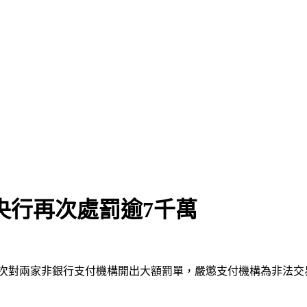
央行再次處罰逾7千萬
再次對兩家非銀行支付機構開出大額罰單，嚴懲支付機構為非法交