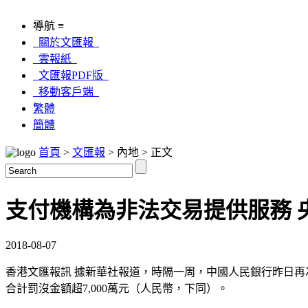
導航 ≡
關於文匯報
雲報紙
文匯報PDF版
移動客戶端
繁體
簡體
首頁
>
文匯報
> 內地 > 正文
支付機構為非法交易提供服務 
2018-08-07
香港文匯報訊 據新華社報道，時隔一周，中國人民銀行昨日
合計罰沒金額超7,000萬元（人民幣，下同）。