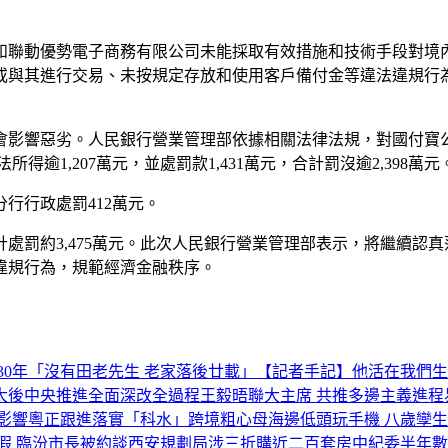
和聯動優勢電子商務有限公司未能採取有效措施和技術手段對境
或與其進行交易、未按規定存放和使用客戶備付金等違法違規行
響惡劣。人民銀行營業管理部依據相關法律法規，對國付寶公司給予
得逾1,207萬元，並處罰款1,431萬元，合計罰沒逾2,398萬元
行行政處罰412萬元。
處罰約3,475萬元。此次人民銀行營業管理部表示，將繼續認
違規行為，規範經濟金融秩序。
0年
「沒有田老先生 老家落後廿載」
【記者手記】他活在我們生
大後中央推進全面深改全過程
王毅晤聯大主席 共推多邊主義進程
影響
粵正跟進落實「科水」跨境
粗心母海邊低頭玩手機 八歲孿
假 臨汾市長被約談
西安規劃局涉三折購近二百套房
中紀委半年數