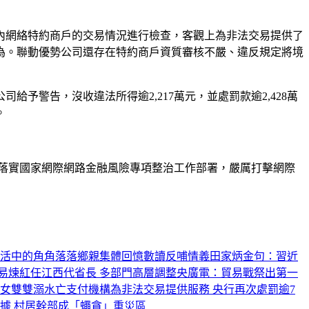
內網絡特約商戶的交易情況進行檢查，客觀上為非法交易提供了
為。聯動優勢公司還存在特約商戶資質審核不嚴、違反規定將境
警告，沒收違法所得逾2,217萬元，並處罰款逾2,428萬
。
真落實國家網際網路金融風險專項整治工作部署，嚴厲打擊網際
活中的角角落落
鄉親集體回憶
數讀反哺情義
田家炳金句：
習近
易煉紅任江西代省長 多部門高層調整
央廣電：貿易戰祭出第一
生女雙雙溺水亡
支付機構為非法交易提供服務 央行再次處罰逾7
據 村居幹部成「蠅貪」重災區