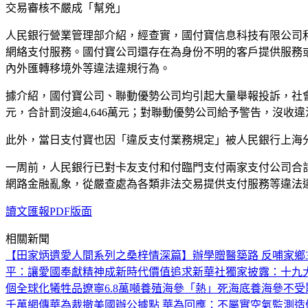
交易審核不嚴成「幫兇」
人民銀行營業管理部介紹，經查實，國付寶信息科技有限公司
網絡支付服務。國付寶公司還存在為身份不明的客戶提供服務
內外匯轉移境外等違法違規行為。
據介紹，國付寶公司、聯動優勢公司均引起大量舉報投訴，社會影
元，合計罰沒逾4,646萬元；對聯動優勢公司給予警告，沒收違法所
此外，當日支付寶也因「違反支付業務規定」被人民銀行上海分
一周前，人民銀行已對卡友支付和付臨門支付兩家支付公司合計
網路金融亂象，從嚴查處為各類非法交易提供支付服務等違法
讀文匯報PDF版面
相關新聞
【田家炳遺愛人間系列之桑梓情深篇】辦學贈醫築路 反哺家鄉3
平：讓愛國奉獻精神成新時代價值追求
新華社獨家披露：十九
個全球化犧牲品
遼寧6.8萬噸養殖海參「熱」死
海底養海參不受
千萬
網傳華為裁撤美國辦公據點 華為回應：不屬實
空氣監測造