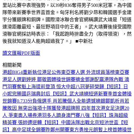
里站比賽中表現強勢，以39秒836奪得男子500米冠軍，為中國
隊帶來新賽季世界盃首金。匈牙利名將劉少昂和韓國選手金建
宇分獲銀牌和銅牌。國際滑冰聯合會官網稱讚武大靖是「短道
速滑距離最短、最狂野項目中的王者」。武大靖賽後接受國際
滑聯官網採訪時表示：「我起跑時拚盡全力（取得領滑），然
後我就知道沒人能夠超過我了。」 ■中新社
讀文匯報PDF版面
相關新聞
港超BIG4重新執位
港足公佈東亞賽人選 外流球員落榜
東亞賽
港足人選
劉婷婷 鄒敬園體操世錦賽摘金
鄧謝配贏港隊內戰 澳
門羽賽奪魁
上海提前登頂 恒大中超八冠夢碎
榮歸
【短訊】日
小妮完勝國乒瑞典封后
【短訊】武大靖摘短道新賽季首金
體操
世錦賽0.733分負俄選手 肖若騰個人全能遺憾摘銀
鄒凱析肖若
騰敗因 無突出強項
十隊獲發港超牌照 四年首次
港女足決選20
人 爭東奧入場券
港羽多人躋身澳門賽八強
【短訊】珠海超級
精英賽 張帥遭逆轉
【短訊】中國泳隊出戰北京短池世盃
【短
訊】高中足球全錦賽昨鄭州開賽
東方勇挫元朗暫上榜首
體操世