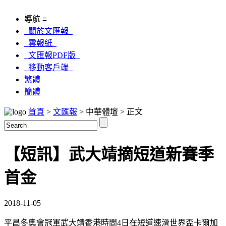
導航 ≡
關於文匯報
雲報紙
文匯報PDF版
移動客戶端
繁體
簡體
首頁
>
文匯報
> 中華體壇 > 正文
【短訊】武大靖摘短道新賽季
首金
2018-11-05
平昌冬奧會冠軍武大靖香港時間4日在短道速滑世界盃卡爾加