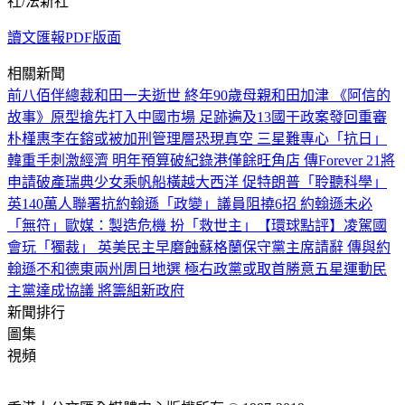
社/法新社
讀文匯報PDF版面
相關新聞
前八佰伴總裁和田一夫逝世 終年90歲
母親和田加津 《阿信的
故事》原型
搶先打入中國市場 足跡遍及13國
干政案發回重審
朴槿惠李在鎔或被加刑
管理層恐現真空 三星難專心「抗日」
韓重手刺激經濟 明年預算破紀錄
港僅餘旺角店 傳Forever 21將
申請破產
瑞典少女乘帆船橫越大西洋 促特朗普「聆聽科學」
英140萬人聯署抗約翰遜「政變」
議員阻撓6招 約翰遜未必
「無符」
歐媒：製造危機 扮「救世主」
【環球點評】凌駕國
會玩「獨裁」 英美民主早磨蝕
蘇格蘭保守黨主席請辭 傳與約
翰遜不和
德東兩州周日地選 極右政黨或取首勝
意五星運動民
主黨達成協議 將籌組新政府
新聞排行
圖集
視頻