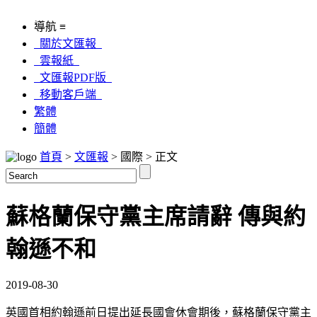
導航 ≡
關於文匯報
雲報紙
文匯報PDF版
移動客戶端
繁體
簡體
首頁
>
文匯報
> 國際 > 正文
蘇格蘭保守黨主席請辭 傳與約
翰遜不和
2019-08-30
英國首相約翰遜前日提出延長國會休會期後，蘇格蘭保守黨主