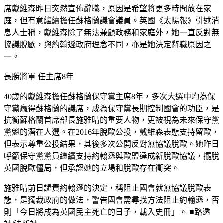
席戴維森昨日突然宣佈辭職，原因是希望將更多時間放在家
庭，但有意繼續擔任蘇格蘭議會議員。英國《太陽報》引述消
息人士稱，戴維森除了無法兼顧政務和家庭外，她一直反對無
協議脫歐，與約翰遜政府理念不同，亦是她決定辭職原因之
一。
長勝將軍 任主席8年
40歲的戴維森擔任蘇格蘭保守黨主席8年，多次大選中均為保
守黨贏得蘇格蘭的議席，成為保守黨長期控制國會的功臣，是
抗衡蘇格蘭首席部長施雅晴的重要人物，更被視為未來保守黨
黨魁的潛在人選。在2016年脫歐公投，戴維森表態支持留歐，
但表示尊重公投結果，其後多次公開反對無協議脫歐。她昨日
呼籲保守黨黨員繼續支持約翰遜與歐盟達成新脫歐協議，擺脫
英國脫歐僵局，但承認她的立場和脫歐存在衝突。
施雅晴前日譴責約翰遜的決定，稱阻止國會就無協議脫歐表
態，是獨裁政府的做法，警告國會需尋找方法阻止約翰遜，否
則「今日將成為英國民主死亡的日子，載入史冊」。 ■路透