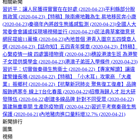
相關新聞
習近平：讓人民獲得實實在在好處 (2020-04-23)
平利縣部分脫
貧政策 (2020-04-23)
【特稿】陝南瘠地難為生 易地移民奔小康
(2020-04-23)
秦嶺年內將啟生態遙感監測 (2020-04-23)
全國人大
常委會會議或採現場視頻並行 (2020-04-23)
民法典草案徵意見
網民提逾11萬條 (2020-04-23)
內地首個 港青入圍京五四獎章人
選 (2020-04-23)
【話你知】五四青年獎章 (2020-04-23)
【特稿】
心繫疫情一線 四處籌措物資 (2020-04-23)
穗設港澳生班 為港警
子女提供獎學金 (2020-04-23)
港澳子弟班入學條件 (2020-04-23)
習近平：切實做秦嶺生態衛士 (2020-04-22)
【專家解讀】讓違
建警鐘長鳴 (2020-04-22)
【特稿】「小木耳」攻電商 「大產
業」振鄉村 (2020-04-22)
【抗擊新冠肺炎 聚焦復工復產】品牌
服飾遇寒冬 線上T台化春風 (2020-04-22)
招攬海歸人才 壯大研
發隊伍 (2020-04-22)
創建多線品牌 針對不同受眾 (2020-04-22)
籌建無塵車間 生產防疫物資 (2020-04-22)
習近平考察秦嶺生態
保護 (2020-04-21)
內地豬肉進口量料增32.7% (2020-04-21)
新聞排行
圖集
視頻