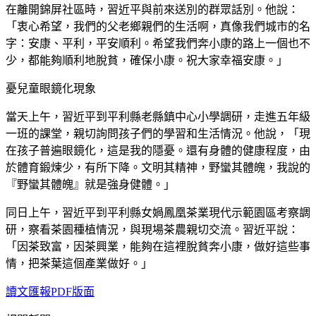
在離開錦屏社區時，習近平與前來送別的群眾話別。他說：
「衷心希望，我們的父老鄉親們的生活啊，真像我們城市的名
字：安康、平利，平安順利。希望我們奔小康的路上一個也不
少，都能夠順利地脫貧，確保小康。祝大家幸福安康。」
憂兒童眼鏡化現象
當天上午，習近平到平利縣老縣鎮中心小學調研，走進五年級
一班的課堂，親切詢問孩子們的學習和生活情況。他說，「現
在孩子普遍眼鏡化，這是我的隱憂。還有身體的健康程度，由
於體育鍛煉少，有所下降。文明其精神，野蠻其體魄，我說的
『野蠻其體魄』就是強身健體。」
同日上午，習近平到平利縣女媧鳳凰茶業現代示範園區考察調
研，察看茶園種植情況，與現場茶農親切交流。習近平說：
「因茶致富，因茶興業，能夠在這裡脫貧奔小康，做好這些事
情，把茶葉這個產業做好。」
讀文匯報PDF版面