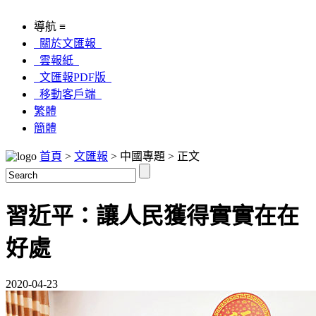
導航 ≡
關於文匯報
雲報紙
文匯報PDF版
移動客戶端
繁體
簡體
首頁
>
文匯報
> 中國專題 > 正文
習近平：讓人民獲得實實在在
好處
2020-04-23