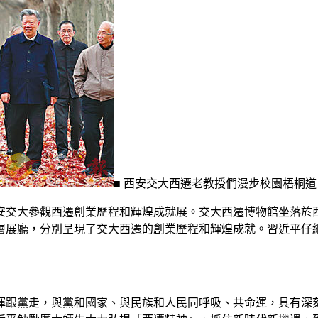
■ 西安交大西遷老教授們漫步校園梧桐道
安交大參觀西遷創業歷程和輝煌成就展。交大西遷博物館坐落於西
層展廳，分別呈現了交大西遷的創業歷程和輝煌成就。習近平仔
揮跟黨走，與黨和國家、與民族和人民同呼吸、共命運，具有深