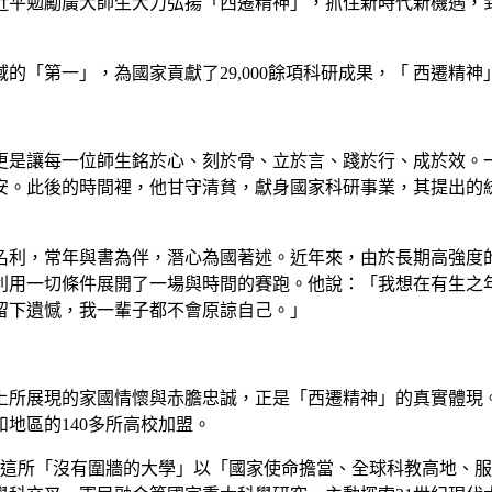
近平勉勵廣大師生大力弘揚「西遷精神」，抓住新時代新機遇，
域的「第一」，為國家貢獻了29,000餘項科研成果，「 西遷
更是讓每一位師生銘於心、刻於骨、立於言、踐於行、成於效。
西安。此後的時間裡，他甘守清貧，獻身國家科研事業，其提出
名利，常年與書為伴，潛心為國著述。近年來，由於長期高強度
利用一切條件展開了一場與時間的賽跑。他說：「我想在有生之
留下遺憾，我一輩子都不會原諒自己。」
所展現的家國情懷與赤膽忠誠，正是「西遷精神」的真實體現。
地區的140多所高校加盟。
開工，這所「沒有圍牆的大學」以「國家使命擔當、全球科教高地、