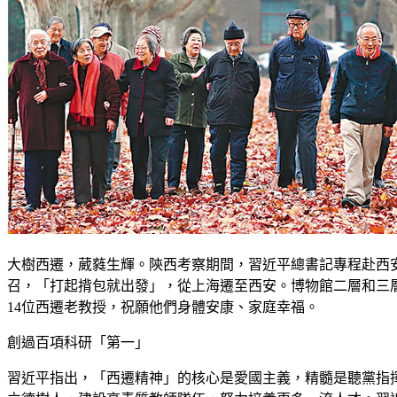
大樹西遷，葳蕤生輝。陝西考察期間，習近平總書記專程赴西
召，「打起揹包就出發」，從上海遷至西安。博物館二層和三
14位西遷老教授，祝願他們身體安康、家庭幸福。
創過百項科研「第一」
習近平指出，「西遷精神」的核心是愛國主義，精髓是聽黨指