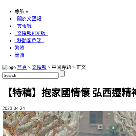
導航 ≡
關於文匯報
雲報紙
文匯報PDF版
移動客戶端
繁體
簡體
首頁
>
文匯報
> 中國專題 > 正文
【特稿】抱家國情懷 弘西遷精
2020-04-24