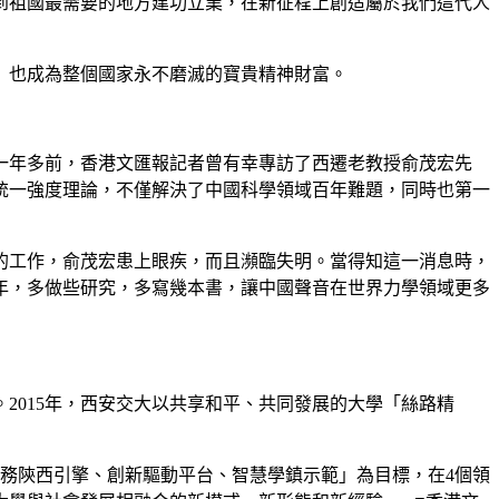
到祖國最需要的地方建功立業，在新征程上創造屬於我們這代人
精神」也成為整個國家永不磨滅的寶貴精神財富。
一年多前，香港文匯報記者曾有幸專訪了西遷老教授俞茂宏先
的統一強度理論，不僅解決了中國科學領域百年難題，同時也第一
的工作，俞茂宏患上眼疾，而且瀕臨失明。當得知這一消息時，
年，多做些研究，多寫幾本書，讓中國聲音在世界力學領域更多
2015年，西安交大以共享和平、共同發展的大學「絲路精
服務陝西引擎、創新驅動平台、智慧學鎮示範」為目標，在4個領