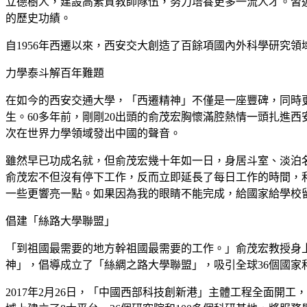
立德樹人，建設高素質教師隊伍，努力培養更多一流人才。習
的歷史功績。
自1956年西遷以來，西安交大創造了百餘項國內外科學研究領
力學泰斗解百年難題
在如今的西安交通大學，「西遷精神」不僅是一座豐碑，同時
生。60多年前，剛剛20出頭的俞茂宏胸懷滿腔熱情一頭扎進
次在世界力學領域發出中國的聲音。
雖然早已功成名就，但俞茂宏幾十年如一日，身居斗室、淡泊
俞茂宏不但沒有停下工作，反而立即延長了每日工作的時間，
一些更響亮一點。如果因為我的眼睛不能完成，給國家給學校
倡建「絲路大學聯盟」
「到祖國最需要的地方幹祖國最需要的工作。」俞茂宏教授身上
神」，倡導成立了「絲綢之路大學聯盟」，吸引全球36個國家和
2017年2月26日，「中國西部科技創新港」主體工程全面