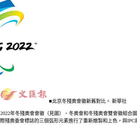
■北京冬殘奧會徽新舊對比。 新華社
2022年冬殘奧會會徽（見圖）、冬奧會和冬殘奧會雙會徽組合圖
殘奧委會標誌的三個弧形元素進行了重新繪製和上色，與IPC的新