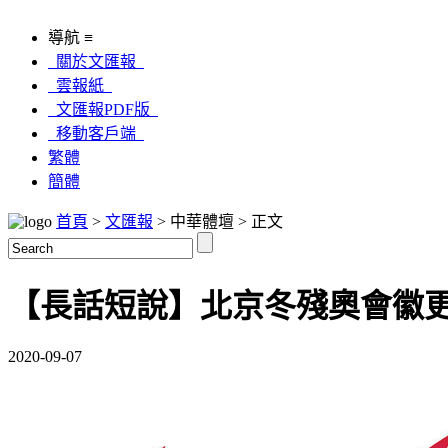
導航 ≡
關於文匯報
雲報紙
文匯報PDF版
移動客戶端
繁體
簡體
首頁
>
文匯報
> 中華體壇 > 正文
【長話短說】北京冬殘奧會徽
2020-09-07