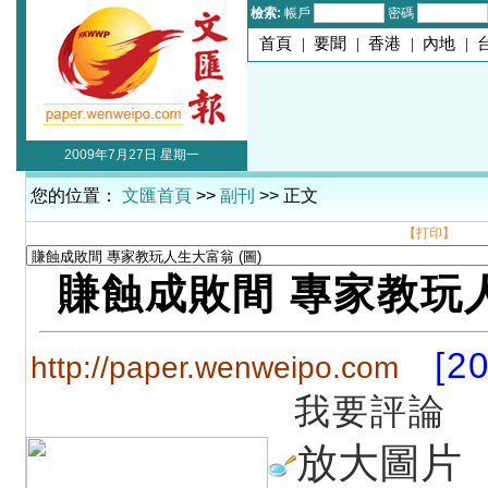
檢索:
帳戶
密碼
首頁
|
要聞
|
香港
|
內地
|
2009年7月27日 星期一
您的位置：
文匯首頁
>>
副刊
>> 正文
【打印】
賺蝕成敗間 專家教玩
[2
http://paper.wenweipo.com
我要評論
放大圖片