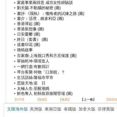
家庭事業兩得意 成功女性經驗談
劉天賜 不動腦的秘密 (圖)
書評‧《我執》：懺悔者的試煉之路 (圖)
書介：活埋．維多利亞 (圖)
香港彈起 (圖)
香港新想像 (圖)
日安憂鬱 (圖)
終日（套書） (圖)
送書印花 (圖)
徵稿啟事
百家廊‧上海脫口秀和方言保護 (圖)
翠袖乾坤‧環境造人
一網打盡‧有數得計
琴台客聚‧何物「口加靚」？
生活語絲‧隆福寺早市
思旋天地‧追 日
太極人生‧至醒潮媽
鮮色奪人 初秋妝容搶閘登場 (圖)
【打印】
【投稿】
【推薦】
【上一條】
【回頁
文匯海外版
美洲版
東南亞版
泰國版
加拿大版
菲律賓版