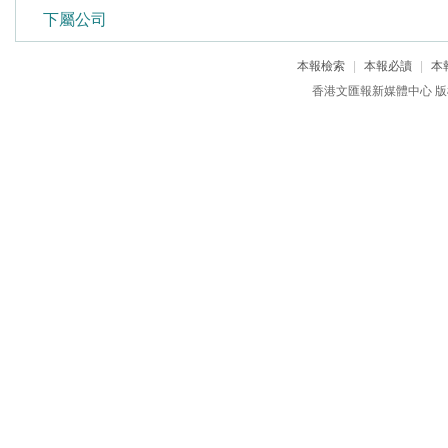
下屬公司
本報檢索
|
本報必讀
|
本
香港文匯報新媒體中心 版權所有 