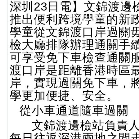
深圳23日電】文錦渡邊
推出便利跨境學童的新
學童從文錦渡口岸過關
檢大廳排隊辦理通關手
可享受免下車檢查通關
渡口岸是距離香港時區
岸，實現過關免下車，
學更加便捷、安全。
從小車通道隨車過關
文錦渡邊檢站負責人
每日往返深港兩地之間