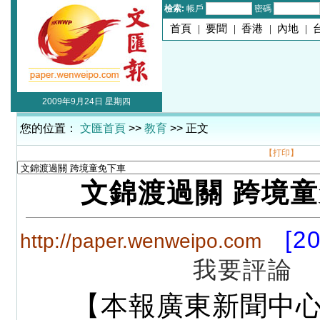
檢索:
帳戶
密碼
首頁
|
要聞
|
香港
|
內地
|
2009年9月24日 星期四
您的位置：
文匯首頁
>>
教育
>> 正文
【打印】
文錦渡過關 跨境
[2
http://paper.wenweipo.com
我要評論
【本報廣東新聞中心