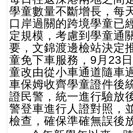
學童數量不斷增長，每
口岸過關的跨境學童已
定規模，考慮到學童通
要，文錦渡邊檢站決定
童免下車服務，9月23
童改由從小車通道隨車
車保姆收齊學童證件後
證民警，統一進行驗放
警登車進行人證對照，
檢查，確保準確無誤後