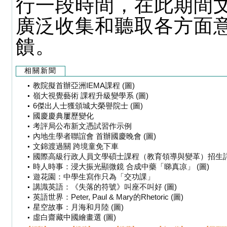
行一段時間，在此期間
廣泛收集和聽取各方面
饋。
相關新聞
教院擬首辦亞洲IEMA課程 (圖)
嶺大視覺藝術 課程升級變學系 (圖)
6傑出人士獲頒城大榮譽院士 (圖)
國慶慶典屢歷變化
考評局公布新文憑試習作示例
內地生學者聯誼會 首辦國慶晚會 (圖)
文錦渡過關 跨境童免下車
國際高級行政人員文學碩士課程（教育領導與變革）招生
時人時事：浸大振光顯微鏡 合成中藥「睇真凉」 (圖)
遊花園：中學生寫作只為「交功課」
講識英語：《失落的符號》叫座不叫好 (圖)
英語世界：Peter, Paul & Mary的Rhetoric (圖)
星空故事：月海和月陸 (圖)
虛白齋藏中國繪畫選 (圖)