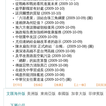
從戰略和戰術看民進黨未來 (2009-10-10)
趁早辭職皆有好處 (2009-10-10)
諾貝爾獎的質疑 (2009-10-10)
「六項產業」須結合珠三角綱要 (2009-10-09) (圖)
達賴牌為何貶值？ (2009-10-09)
無六方會談難破朝核僵局 (2009-10-09)
施政報告應加強精神復康服務 (2009-10-09)
中朝重申友誼 (2009-10-09)
尤伯連納給金融改革者的啟示 (2009-10-09)
陳水扁告洋狀 正式終結「台獨」 (2009-10-08) (圖)
廣深港高鐵不是台灣高鐵 (2009-10-08)
及早改善路面空氣污染 (2009-10-08)
「總辭」的如意算盤 (2009-10-08)
傳媒惡勢力清除異己 (2009-10-08)
在錯失中學習成長 (2009-10-08)
竭盡所能消除尷尬 (2009-10-08)
中華兒女任重道遠 (2009-10-07) (圖)
【打印】
【投稿】
【推薦】
【上一條】
【回頁
文匯海外版
美洲版
東南亞版
泰國版
加拿大版
菲律賓版
下屬公司