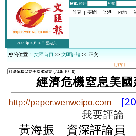
檢索:
帳戶
密碼
首頁
|
要聞
|
香港
|
內地
|
2009年10月10日 星期六
您的位置：
文匯首頁
>>
文匯評論
>> 正文
【打印】
經濟危機窒息美國
[2
http://paper.wenweipo.com
我要評論
黃海振 資深評論員