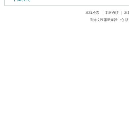
本報檢索
|
本報必讀
|
本
香港文匯報新媒體中心 版權所有 