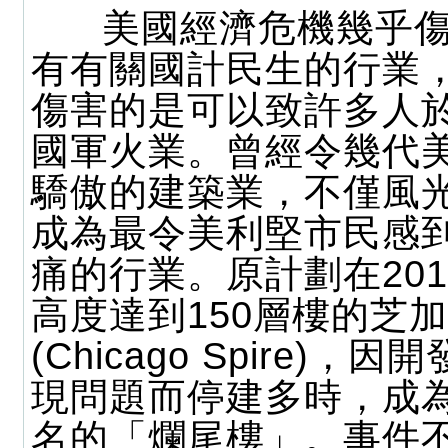
美國經濟危機幾乎傷
有有關國計民生的行業
傷害的是可以致許多人
國軍火業。曾經令幾代
驕傲的建築業，不僅風
成為最令美利堅市民感
痛的行業。原計劃在20
高度達到150層樓的芝
(Chicago Spire)，
現問題而停建多時，成
名的「爛尾樓」。事件