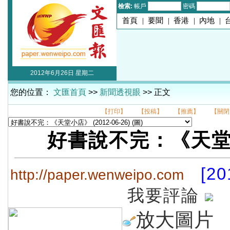
檢索:
帳戶
密碼
首頁
|
要聞
|
香港
|
內地
|
2012年6月26日 星期二
您的位置：
文匯首頁
>>
新聞透視眼
>> 正文
【打印】
【投稿】
【推薦】
【關閉
好書說不完：《天
[20
http://paper.wenweipo.com
我要評論
放大圖片