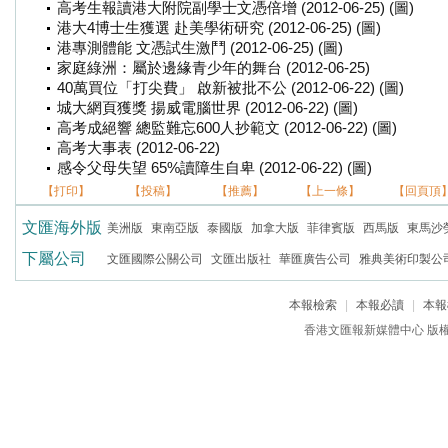
高考生報讀港大附院副學士文憑倍增 (2012-06-25) (圖)
港大4博士生獲選 赴美學術研究 (2012-06-25) (圖)
港專測體能 文憑試生激鬥 (2012-06-25) (圖)
家庭綠洲：屬於邊緣青少年的舞台 (2012-06-25)
40萬買位「打尖費」 啟新被批不公 (2012-06-22) (圖)
城大網頁獲獎 揚威電腦世界 (2012-06-22) (圖)
高考成絕響 總監難忘600人抄範文 (2012-06-22) (圖)
高考大事表 (2012-06-22)
感令父母失望 65%讀障生自卑 (2012-06-22) (圖)
【打印】
【投稿】
【推薦】
【上一條】
【回頁頂
文匯海外版
美洲版
東南亞版
泰國版
加拿大版
菲律賓版
西馬版
東馬沙
下屬公司
文匯國際公關公司
文匯出版社
華匯廣告公司
雅典美術印製公
本報檢索
|
本報必讀
|
本報
香港文匯報新媒體中心 版權所有 c