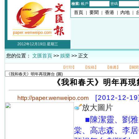
檢索:
帳戶
密碼
首頁
|
要聞
|
香港
|
內地
|
2012年12月19日 星期三
您的位置：
文匯首頁
>>
娛樂
>> 正文
【打印】
【投稿】
【推薦】
【關閉
《我和春天》明年再現
[2012-12-19
http://paper.wenweipo.com
放大圖片
■陳潔靈、劉
棠、高志森、李居