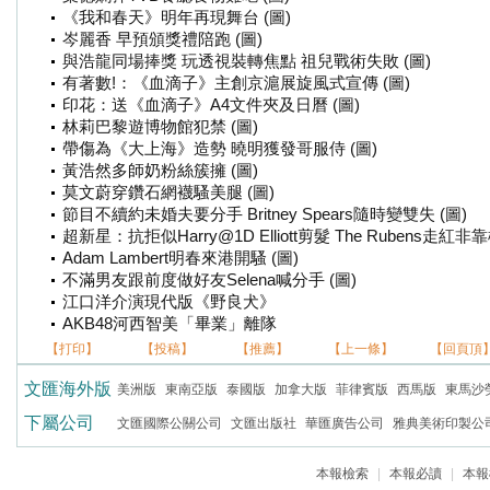
《我和春天》明年再現舞台 (圖)
岑麗香 早預頒獎禮陪跑 (圖)
與浩龍同場捧獎 玩透視裝轉焦點 祖兒戰術失敗 (圖)
有著數!：《血滴子》主創京滬展旋風式宣傳 (圖)
印花：送《血滴子》A4文件夾及日曆 (圖)
林莉巴黎遊博物館犯禁 (圖)
帶傷為《大上海》造勢 曉明獲發哥服侍 (圖)
黃浩然多師奶粉絲簇擁 (圖)
莫文蔚穿鑽石網襪騷美腿 (圖)
節目不續約未婚夫要分手 Britney Spears隨時變雙失 (圖)
超新星：抗拒似Harry@1D Elliott剪髮 The Rubens走紅非靠
Adam Lambert明春來港開騷 (圖)
不滿男友跟前度做好友Selena喊分手 (圖)
江口洋介演現代版《野良犬》
AKB48河西智美「畢業」離隊
【打印】
【投稿】
【推薦】
【上一條】
【回頁頂
文匯海外版
美洲版
東南亞版
泰國版
加拿大版
菲律賓版
西馬版
東馬沙
下屬公司
文匯國際公關公司
文匯出版社
華匯廣告公司
雅典美術印製公
本報檢索
|
本報必讀
|
本報