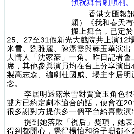
預祝舞台劇順利。
香港文匯報訊
穎）《我和春天有
搬上舞台，已定於
25、27至31假新光大戲院共上演1
米雪、劉雅麗、陳潔靈與蘇玉華演出
大情人「沈家豪」一角。昨日記者會
席，其他參與演員均在台上分享演出
製高志森、編劇杜國威、場主李居明
念。
李居明透露米雪對賈寶玉角色很
雙方已約定劇本適合的話，便會在20
很多謝對方提供多一個平台給喜歡演
提到她落敗「視后」獎項，她表
得到都開心，覺得楊怡和徐子珊都不