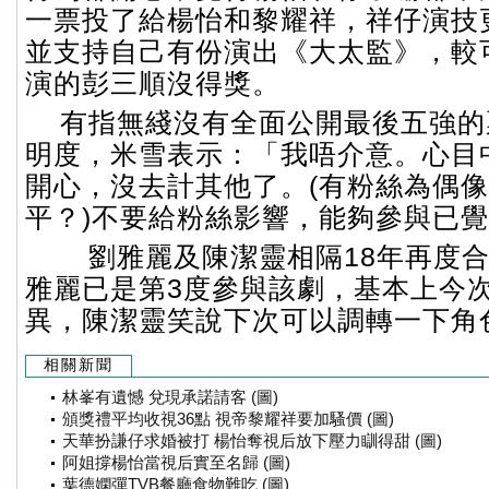
一票投了給楊怡和黎耀祥，祥仔演技
並支持自己有份演出《大太監》，較
演的彭三順沒得獎。
有指無綫沒有全面公開最後五強的
明度，米雪表示：「我唔介意。心目
開心，沒去計其他了。(有粉絲為偶
平？)不要給粉絲影響，能夠參與已
劉雅麗及陳潔靈相隔18年再度合
雅麗已是第3度參與該劇，基本上今
異，陳潔靈笑說下次可以調轉一下角
相關新聞
林峯有遺憾 兌現承諾請客 (圖)
頒獎禮平均收視36點 視帝黎耀祥要加騷價 (圖)
天華扮謙仔求婚被打 楊怡奪視后放下壓力瞓得甜 (圖)
阿姐撐楊怡當視后實至名歸 (圖)
葉德嫻彈TVB餐廳食物難吃 (圖)