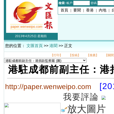
檢索:
帳戶
密碼
首頁
|
要聞
|
香港
|
內地
|
2013年4月25日 星期四
您的位置：
文匯首頁
>>
港聞
>> 正文
【打印】
【投稿】
【推薦】
【關閉
港駐成都前副主任：港
[20
http://paper.wenweipo.com
我要評論
放大圖片