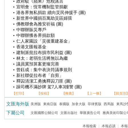
政府駁《蘋果》危校謠言
宣明會：恆常機制監管捐獻
港各界無私捐款 續向災民伸援手 (圖)
新世界中國捐百萬助災區婦孺
佛教聯會為雅安祈福 (圖)
中聯辦賑災專戶
中聯辦獲各界捐款額
仁人家園設「災後重建基金」
香港文匯報基金
建制派批拉布損市民利益 (圖)
林太：老弱生活將無以為繼
議員冀預算案更臻完善
曾鈺成：集中表決符議事規則
新社聯促拉布者「自剪」
釋囚清潔工勇擒釋囚刀匪 (圖)
躁司機不滿抄牌 駕7人車3撞警 (圖)
【打印】
【投稿】
【推薦】
【上一條】
【回頁頂
文匯海外版
美洲版
東南亞版
泰國版
加拿大版
菲律賓版
西馬版
東馬沙
下屬公司
文匯國際公關公司
文匯出版社
華匯廣告公司
雅典美術印製公
本報檢索
|
本報必讀
|
本報