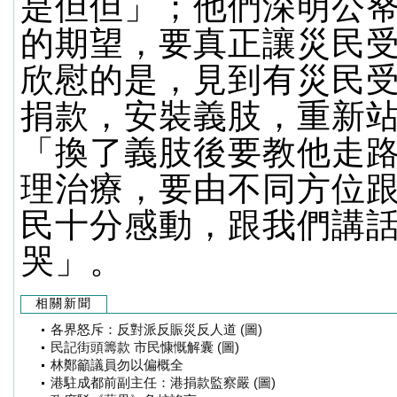
是但但」；他們深明公
的期望，要真正讓災民
欣慰的是，見到有災民
捐款，安裝義肢，重新
「換了義肢後要教他走
理治療，要由不同方位
民十分感動，跟我們講
哭」。
相關新聞
各界怒斥：反對派反賑災反人道 (圖)
民記街頭籌款 市民慷慨解囊 (圖)
林鄭籲議員勿以偏概全
港駐成都前副主任：港捐款監察嚴 (圖)