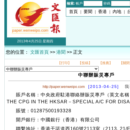
檢索:
帳戶
密碼
首頁
|
要聞
|
香港
|
內地
|
2013年4月25日 星期四
您的位置：
文匯首頁
>>
港聞
>> 正文
【打印】
【投稿】
【推薦】
【關閉
中聯辦賑災專戶
[2013-04-25]
我
http://paper.wenweipo.com
賬戶名稱：中央政府駐港聯絡辦賑災專戶（英文名稱：LIA
THE CPG IN THE HKSAR－SPECIAL A/C FOR DIS
賬號：01287500193328
開戶銀行：中國銀行（香港）有限公司
聯繫地址：香港干諾道西160號2113室（2113, 21/F 