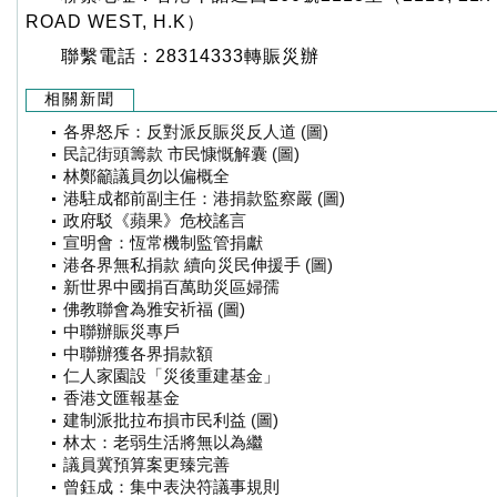
ROAD WEST, H.K）
聯繫電話：28314333轉賑災辦
相關新聞
各界怒斥：反對派反賑災反人道 (圖)
民記街頭籌款 市民慷慨解囊 (圖)
林鄭籲議員勿以偏概全
港駐成都前副主任：港捐款監察嚴 (圖)
政府駁《蘋果》危校謠言
宣明會：恆常機制監管捐獻
港各界無私捐款 續向災民伸援手 (圖)
新世界中國捐百萬助災區婦孺
佛教聯會為雅安祈福 (圖)
中聯辦賑災專戶
中聯辦獲各界捐款額
仁人家園設「災後重建基金」
香港文匯報基金
建制派批拉布損市民利益 (圖)
林太：老弱生活將無以為繼
議員冀預算案更臻完善
曾鈺成：集中表決符議事規則