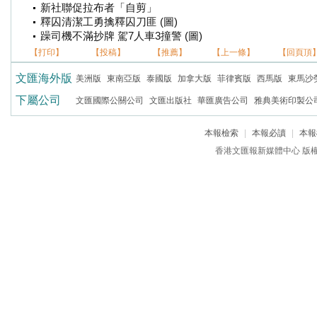
新社聯促拉布者「自剪」
釋囚清潔工勇擒釋囚刀匪 (圖)
躁司機不滿抄牌 駕7人車3撞警 (圖)
【打印】
【投稿】
【推薦】
【上一條】
【回頁頂
文匯海外版
美洲版
東南亞版
泰國版
加拿大版
菲律賓版
西馬版
東馬沙
下屬公司
文匯國際公關公司
文匯出版社
華匯廣告公司
雅典美術印製公
本報檢索
|
本報必讀
|
本報
香港文匯報新媒體中心 版權所有 c