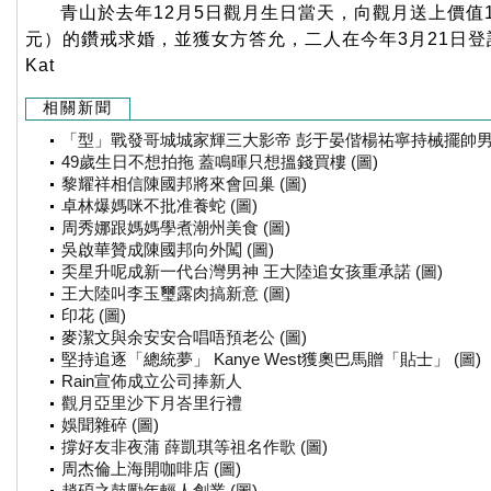
青山於去年12月5日觀月生日當天，向觀月送上價值
元）的鑽戒求婚，並獲女方答允，二人在今年3月21日登
Kat
相關新聞
「型」戰發哥城城家輝三大影帝 彭于晏偕楊祐寧持械擺帥男陣
49歲生日不想拍拖 蓋鳴暉只想搵錢買樓 (圖)
黎耀祥相信陳國邦將來會回巢 (圖)
卓林爆媽咪不批准養蛇 (圖)
周秀娜跟媽媽學煮潮州美食 (圖)
吳啟華贊成陳國邦向外闖 (圖)
奀星升呢成新一代台灣男神 王大陸追女孩重承諾 (圖)
王大陸叫李玉璽露肉搞新意 (圖)
印花 (圖)
麥潔文與余安安合唱唔預老公 (圖)
堅持追逐「總統夢」 Kanye West獲奧巴馬贈「貼士」 (圖)
Rain宣佈成立公司捧新人
觀月亞里沙下月峇里行禮
娛聞雜碎 (圖)
撐好友非夜蒲 薛凱琪等祖名作歌 (圖)
周杰倫上海開咖啡店 (圖)