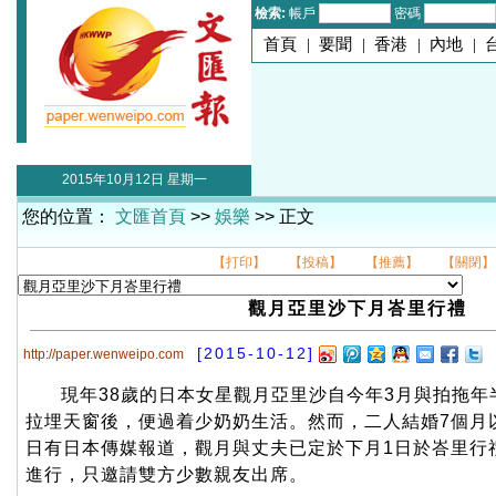
檢索:
帳戶
密碼
首頁
|
要聞
|
香港
|
內地
|
2015年10月12日 星期一
您的位置：
文匯首頁
>>
娛樂
>> 正文
【打印】
【投稿】
【推薦】
【關閉】
觀月亞里沙下月峇里行禮
[2015-10-12]
http://paper.wenweipo.com
現年38歲的日本女星觀月亞里沙自今年3月與拍拖年
拉埋天窗後，便過着少奶奶生活。然而，二人結婚7個月
日有日本傳媒報道，觀月與丈夫已定於下月1日於峇里行
進行，只邀請雙方少數親友出席。