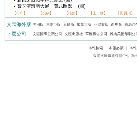
趙碩之鼓勵年輕人創業 (圖)
費玉清濟南大展「費式幽默」 (圖)
【打印】
【投稿】
【推薦】
【上一條】
【回頁頂】
文匯海外版
美洲版
東南亞版
泰國版
加拿大版
菲律賓版
西馬版
東馬沙
下屬公司
文匯國際公關公司
文匯出版社
華匯廣告公司
雅典美術印製公
本報檢索
|
本報必讀
|
本報
香港文匯報新媒體中心 版權所有 c