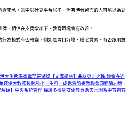
式透露死念，當中以社交平台居多，但有時看留言的人可能以為對
準備，相信在支援增加下，教育環境會有改善。
的行為模式有否轉變，例如是胃口好壞、睡眠質素、有否跟朋友
港大生態學家奪琵琶湖獎
【文匯學林】品味東方之珠 體會多姿
兼任浸大教務長
跨境小一生料一成返深讀書
教聯會四範疇20策
育解碼】中央系統管理 保護多校網安
優教資助天水圍香中育創客