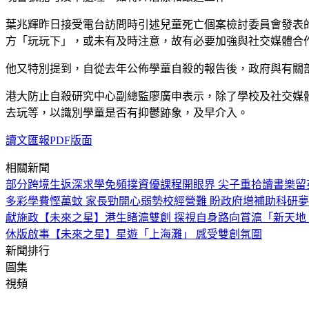
葉兆輝昨日接受電台訪問時引述兒童死亡個案檢討委員會發表的
方「玩玩下」，或未有及時注意，故有必要加強與社交媒體合
他又特別提到，自從去年公佈學童自殺的報告後，政府與有關
港大防止自殺研究中心副總監廖廣申表示，除了學校及社交媒
去玩等，以識別學童是否有抑鬱跡象，及早介入。
讀文匯報PDF版面
相關新聞
部分跨境生返深求學免頻撲
資優課程開眼界 尖子重拾讀書樂
留
多彩
學費慳萬蚊 家長勁開心
弱勢校經營難 盼政府增補助
科研夢
獻施政
【未來之星】港生睹滬雙創 探視自身路向
賞滬「新天地
休版啟事
【未來之星】星遊「上海灘」 感受雙創氛圍
新聞排行
圖集
視頻