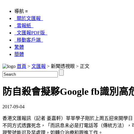
導航 ≡
關於文匯報
雲報紙
文匯報PDF版
移動客戶端
繁體
簡體
首頁
>
文匯報
> 新聞透視眼 > 正文
防自殺會擬夥Google fb識別高
2017-09-04
香港文匯報訊（記者 姜嘉軒）莘莘學子剛於上周五迎來開學
不同方式透露死念，「而訊息未必是打電話等（傳統方法），可以是經
現警號能可及早處理，如轉介治療和跟進工作。