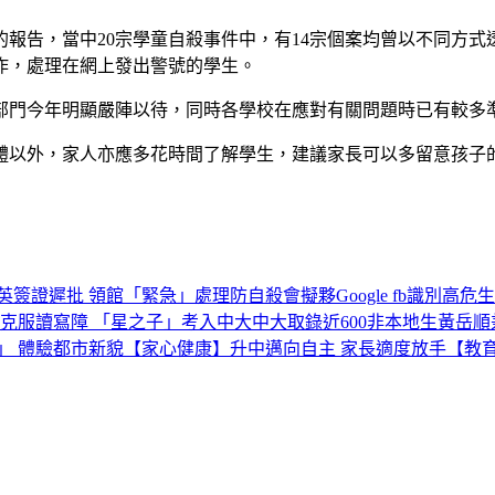
報告，當中20宗學童自殺事件中，有14宗個案均曾以不同方
作，處理在網上發出警號的學生。
部門今年明顯嚴陣以待，同時各學校在應對有關問題時已有較多
體以外，家人亦應多花時間了解學生，建議家長可以多留意孩子
英簽證遲批 領館「緊急」處理
防自殺會擬夥Google fb識別高危生
克服讀寫障 「星之子」考入中大
中大取錄近600非本地生
黃岳順
」 體驗都市新貌
【家心健康】升中邁向自主 家長適度放手
【教