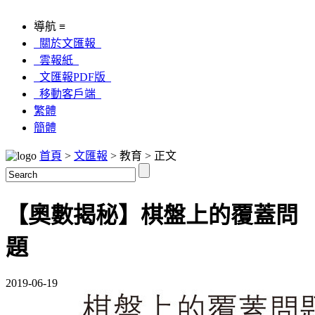
導航 ≡
關於文匯報
雲報紙
文匯報PDF版
移動客戶端
繁體
簡體
首頁
>
文匯報
> 教育 > 正文
【奧數揭秘】棋盤上的覆蓋問
題
2019-06-19