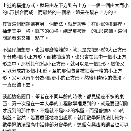
上述的構造方式，就是由左下方到右上方，一個一個由大而小
的L形拼合而成，而最終的一個格，總是在最右上方的。
其實這個問題還有另一個問法，就是證明：在8×8的棋盤裡，
抽走其中一格，餘下的63格，總是能被圖一的L形密鋪。這個
問題看來又難一點了。
不過仔細想想，也沒那麼複雜的，就只是先把8×8的大正方形
平分成4個小正方形，而被抽走的，也只會在其中一個小正方
形之中，那樣其他3個小正方形，就可以是一個L形，然後又
可以分成許多個小L形。至於那個包含被抽走一格的小正方
形，又可以再平分為4個更小的正方形，然後用類似的做法，
一直密鋪下去。
談起這道題目，筆者在不同年齡的時候，都見過差不多的東
西。第一次是在一本大學的工程數學裡見到的，就是要證明剛
才提到的那件事，不過就不是8×8的棋盤，而是普遍2n×2n的
棋盤。當然，若要嚴謹地寫出證明，就用數學歸納法比較好。
數學歸納法是高中延伸部分會學的，這個有興趣的讀者也可以