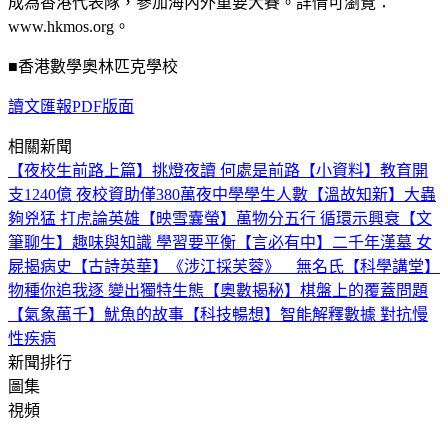
成為香港代表隊，參加海內外重要大賽。詳情可瀏覽：
www.hkmos.org。
■香港數學奧林匹克學校
讀文匯報PDF版面
相關新聞
【夜校生前路上篇】挑燈夜讀 何處是前路
【小資料】教育開
支1240億 夜校資助僅380萬
夜中學學生人數
【溫故知新】大蟲
夠兇猛 打虎論英雄
【映雪囊螢】萬物分五行 循環示興衰
【文
筆聊生】趣味與知識 學習要平衡
【言必有中】二千年漢墓 女
屍揭病史
【古詩英華】《涉江採芙蓉》 無名氏
【科學講堂】
物種你追我逐 變出獨特生態
【奧數揭秘】棋盤上的覆蓋問題
【氣象萬千】魷魚的故事
【科技暢想】智能解釋數據 對抗慢
性疾病
新聞排行
圖集
視頻