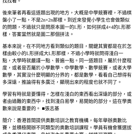
找找看。
後來筆者再看這道題出現的地方，大概是中學競賽裡，不過棋
盤小了一點，不是2n×2n那樣。到近來發覺小學生也會做類似
的問題，不過就只是問原本圖一的L形，如何拼成4×4的L形那
樣，答案當然就是圖二那個拼法。
基本來說，在不同地方看到類似的題目，關鍵其實都是在於怎
樣由較小的L形拼成大L形那樣，不過小學時就問得淺白一
點，大學時就嚴謹一點、普遍一點。同一道題目，屬於什麼程
度，或者是否屬於小學數學、中學數學、數學競賽，或者大學
數學，其實沒什麼明顯的分界的，都是數學，看看自己想得有
多深遠，推論得有多廣泛，顯現出來的程度也就不同了。
學習有時就是要懂得，怎樣在淺白的東西看出深遠的部分，或
者由過難的東西中，找到淺白易學，易開始的部分。這在學奧
數來說是重要的。 ■張志基
簡介：香港首間提供奧數培訓之教育機構，每年舉辦奧數比
賽，並積極開辦不同類型的奧數培訓課程。學員有機會獲選拔