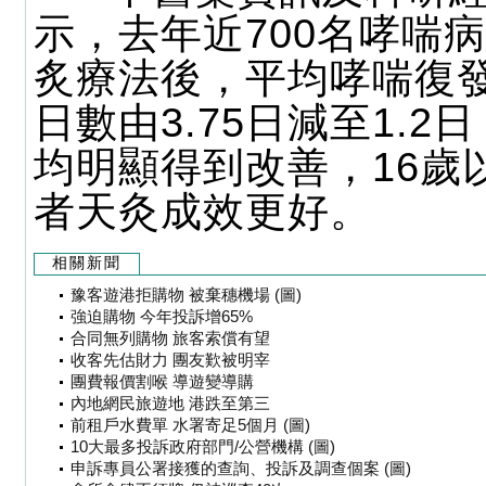
示，去年近700名哮喘
炙療法後，平均哮喘復
日數由3.75日減至1.2
均明顯得到改善，16歲
者天灸成效更好。
相關新聞
豫客遊港拒購物 被棄穗機場 (圖)
強迫購物 今年投訴增65%
合同無列購物 旅客索償有望
收客先估財力 團友歎被明宰
團費報價割喉 導遊變導購
內地網民旅遊地 港跌至第三
前租戶水費單 水署寄足5個月 (圖)
10大最多投訴政府部門/公營機構 (圖)
申訴專員公署接獲的查詢、投訴及調查個案 (圖)