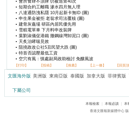
會所食肆不須牌 仍被巡查40次
短期合約工離職 滲水四月無人理
八達通防洩私隱 10月起新卡無ID (圖)
申生果金被拒 老翁求司法覆核 (圖)
建骨灰龕場 研區內居民優先用
雪糕電單車 下月料申改裝牌
葉劉淑儀促港鐵 撤鋼線灣卸泥口 (圖)
天炙治哮喘見效
阻撓政改公社5丑民望大跌 (圖)
特首否認壓最低工資
空穴有風：慎處副局政助檢討 免釀風波
【打印】
【投稿】
【推薦】
【上一條】
【回頁
文匯海外版
美洲版
東南亞版
泰國版
加拿大版
菲律賓版
下屬公司
本報檢索
|
本報必讀
|
本
香港文匯報新媒體中心 版權所有 