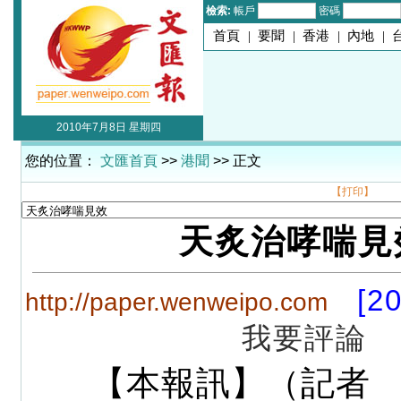
檢索:
帳戶
密碼
首頁
|
要聞
|
香港
|
內地
|
2010年7月8日 星期四
您的位置：
文匯首頁
>>
港聞
>> 正文
【打印】
天炙治哮喘見
[2
http://paper.wenweipo.com
我要評論
【本報訊】（記者 