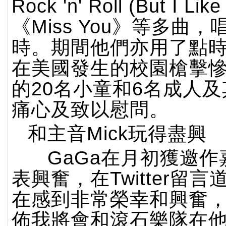
Rock 'n' Roll (But I Lik
《Miss You》等多曲
時。期間他們亦用了點
在美國發生的校園槍擊
的20名小童和6名成人
痛心及致以慰問。
和主音Mick玩得盡興
GaGa在月初獲邀作
表興奮，在Twitter留
在感到非常榮幸和興奮
佈我將會和滾石樂隊在他