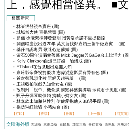
上，感覺相當怪異。 ■文：
相關新聞
林峯恨登視帝寶座 (圖)
城城當大使 宣揚禁毒 (圖)
超儀 徐濠縈律師發聲明 指黃浩承諾不重提指控
開個唱慶祝出道20年 莫文蔚找鄭嘉穎王馨平做嘉賓 (圖)
基仔自認毒男 歌迷心急催婚 (圖)
滾石50周年演唱會落幕 Mick Jagger與GaGa台上比活力 (圖
Kelly Clarkson自爆已訂婚 晒鑽戒 (圖)
FTIsland在台微服出巡無人知
嘉玲影帝齊祝捷慶功 志偉滿意影展有聲有色 (圖)
首次替乳頭化妝 阮經天超害羞 (圖)
王祖藍拍咀戲先知會女友 (圖)
改制封「視帝」機會減 黎耀祥盛裝撐場 示範君子風度 (圖)
甄子丹彈琴助催婚 搞喊小齊女友 (圖)
林嘉欣未知胎兒性別 伊健愛抱他人BB過手癮 (圖)
楊丞琳紅館騷 小豬站台 (圖)
【打印】
【投稿】
【推薦】
【上一條】
【回頁頂
文匯海外版
美洲版
東南亞版
泰國版
加拿大版
菲律賓版
西馬版
東馬沙