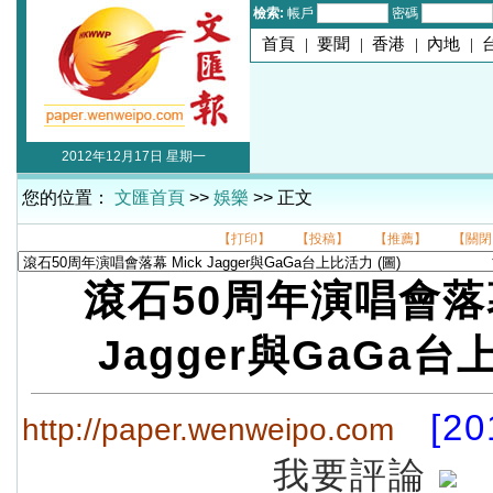
檢索:
帳戶
密碼
首頁
|
要聞
|
香港
|
內地
|
2012年12月17日 星期一
您的位置：
文匯首頁
>>
娛樂
>> 正文
【打印】
【投稿】
【推薦】
【關閉
滾石50周年演唱會落幕
Jagger與GaGa
[20
http://paper.wenweipo.com
我要評論