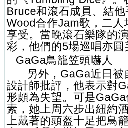
Bruce和滾石成員、結他手
Wood合作Jam歌，二
享受。當晚滾石樂隊的
彩，他們的5場巡唱亦圓
GaGa鳥籠笠頭嚇人
另外，GaGa近日被
設計師批評，他表示對G
形頗為失望。可是GaG
素，她上周六步出紐約
上戴著的頭盔十足把鳥