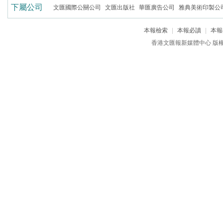
下屬公司
文匯國際公關公司
文匯出版社
華匯廣告公司
雅典美術印製公
本報檢索
|
本報必讀
|
本報
香港文匯報新媒體中心 版權所有 c