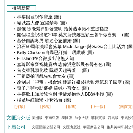
相關新聞
林峯恨登視帝寶座 (圖)
城城當大使 宣揚禁毒 (圖)
超儀 徐濠縈律師發聲明 指黃浩承諾不重提指控
開個唱慶祝出道20年 莫文蔚找鄭嘉穎王馨平做嘉賓 (圖)
基仔自認毒男 歌迷心急催婚 (圖)
滾石50周年演唱會落幕 Mick Jagger與GaGa台上比活力 (圖
Kelly Clarkson自爆已訂婚 晒鑽戒 (圖)
FTIsland在台微服出巡無人知
嘉玲影帝齊祝捷慶功 志偉滿意影展有聲有色 (圖)
首次替乳頭化妝 阮經天超害羞 (圖)
王祖藍拍咀戲先知會女友 (圖)
改制封「視帝」機會減 黎耀祥盛裝撐場 示範君子風度 (圖)
甄子丹彈琴助催婚 搞喊小齊女友 (圖)
林嘉欣未知胎兒性別 伊健愛抱他人BB過手癮 (圖)
楊丞琳紅館騷 小豬站台 (圖)
【打印】
【投稿】
【推薦】
【上一條】
【回頁頂
文匯海外版
美洲版
東南亞版
泰國版
加拿大版
菲律賓版
西馬版
東馬沙
下屬公司
文匯國際公關公司
文匯出版社
華匯廣告公司
雅典美術印製公