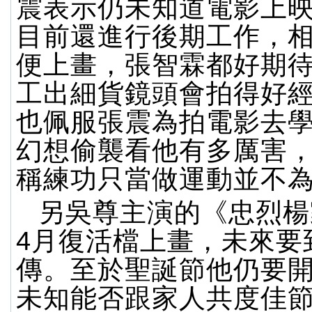
震表示仍未知道電影上
目前還進行後期工作，
便上畫，張智霖都好期
工出細貨鏡頭會拍得好
也佩服張震為拍電影去
幻想偷襲看他有多厲害
稱練功只當做運動並不
另吳尊主演的《忠烈楊
4月復活檔上畫，未來要
傳。至於聖誕節他仍要
未知能否跟家人共度佳