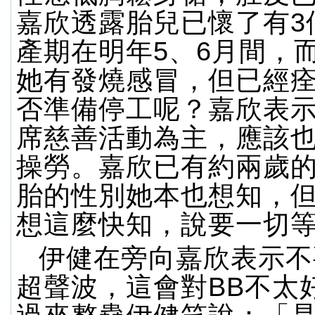
嘉欣透露胎兒已懷了有3
產期在明年5、6月間，
她有發燒感冒，但已經
否準備停工呢？嘉欣表
席慈善活動為主，應該
操勞。嘉欣已有約兩歲
胎的性別她本也想知，
想這麼快知，說要一切
伊健在旁向嘉欣表示不
超聲波，這會對BB不太