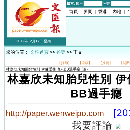
檢索:
帳戶
密碼
首頁
|
要聞
|
香港
|
內地
|
2012年12月17日 星期一
您的位置：
文匯首頁
>>
娛樂
>> 正文
【打印】
【投稿】
【推薦】
【關閉
林嘉欣未知胎兒性別 伊
BB過手癮
[20
http://paper.wenweipo.com
我要評論