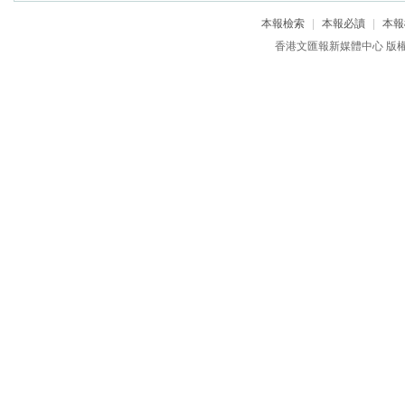
本報檢索
|
本報必讀
|
本報
香港文匯報新媒體中心 版權所有 c