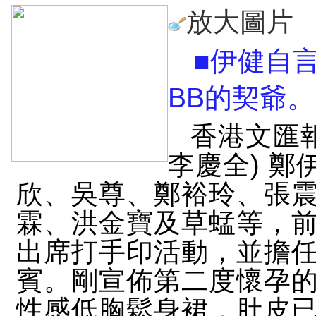
放大圖片
■伊健自
BB的契爺。
香港文匯
李慶全) 鄭
欣、吳尊、鄭裕玲、張
霖、洪金寶及草蜢等，
出席打手印活動，並擔
賓。剛宣佈第二度懷孕
性感低胸鬆身裙，肚皮