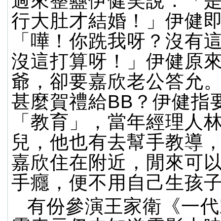
過來整蠱伊健笑說：「
行大肚才結婚！」伊健
「嘩！你跣我呀？沒有
沒這打算呀！」伊健原來
爺，卻要嘉欣老公答允
甚麼賀禮給BB？伊健指
「教育」，當年經理人
兒，他也有去幫手教導
嘉欣住在附近，閒來可以
手癮，便不用自己生孩
有份參演王家衛《一代