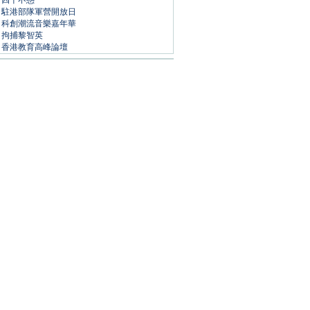
四十不惑
駐港部隊軍營開放日
科創潮流音樂嘉年華
拘捕黎智英
香港教育高峰論壇