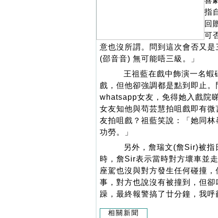
喜
指
回
可
意也沒所謂。問到這次會否又是
(邵音音) 無可能唔三級。」
王祖藍在戲中飾演一名蝦碌
戲，但他卻強調都是點到即止。
whatsapp女友，免得她入
女友知他與苟芸慧拍咀戲即有微
友拍咀戲？祖藍笑說：「她同林
功勞。」
另外，詹瑞文(詹Sir)被
時，詹Sir表示當時對方壞車
座駕也沒與對方發生任何碰撞，
事，對方也說沒有被撞到，但卻
躁，最終報警搞了廿分鐘，我呼
相關新聞