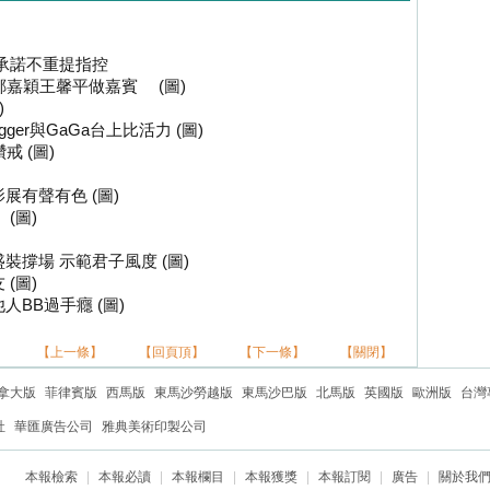
浩承諾不重提指控
鄭嘉穎王馨平做嘉賓 (圖)
)
gger與GaGa台上比活力 (圖)
鑽戒 (圖)
展有聲有色 (圖)
(圖)
裝撐場 示範君子風度 (圖)
(圖)
BB過手癮 (圖)
【上一條】
【回頁頂】
【下一條】
【關閉】
拿大版
菲律賓版
西馬版
東馬沙勞越版
東馬沙巴版
北馬版
英國版
歐洲版
台灣
社
華匯廣告公司
雅典美術印製公司
本報檢索
|
本報必讀
|
本報欄目
|
本報獲獎
|
本報訂閱
|
廣告
|
關於我