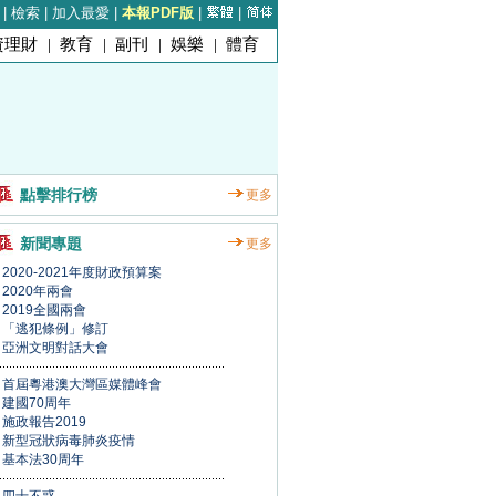
|
檢索
|
加入最愛
|
本報PDF版
|
|
資理財
|
教育
|
副刊
|
娛樂
|
體育
點擊排行榜
更多
新聞專題
更多
2020-2021年度財政預算案
2020年兩會
2019全國兩會
「逃犯條例」修訂
亞洲文明對話大會
首屆粵港澳大灣區媒體峰會
建國70周年
施政報告2019
新型冠狀病毒肺炎疫情
基本法30周年