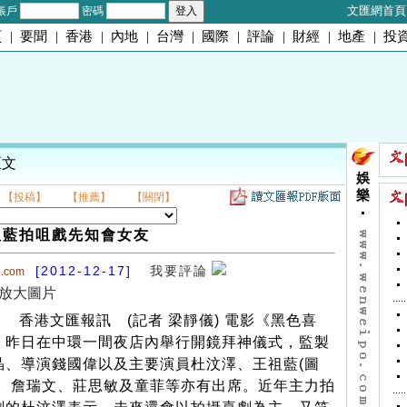
文匯網首頁
帳戶
密碼
頁
|
要聞
|
香港
|
內地
|
台灣
|
國際
|
評論
|
財經
|
地產
|
投
正文
娛
樂
【投稿】
【推薦】
【關閉】
祖藍拍咀戲先知會女友
[2012-12-17]
我要評論
o.com
放大圖片
香港文匯報訊 (記者 梁靜儀) 電影《黑色喜
》昨日在中環一間夜店內舉行開鏡拜神儀式，監製
晶、導演錢國偉以及主要演員杜汶澤、王祖藍(圖
)、詹瑞文、莊思敏及童菲等亦有出席。近年主力拍