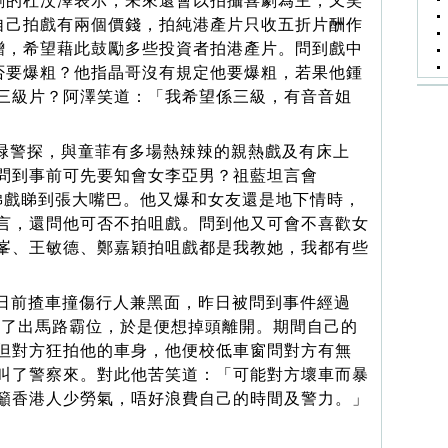
劇的杜汶澤表示，未來還會以拍攝喜劇為主，又笑
自己拍戲有兩個價錢，拍純港產片只收五折片酬作
贈，希望藉此鼓勵多些投資者拍港產片。問到戲中
否要爆粗？他指晶哥沒有規定他要爆粗，若果他鍾
三級片？阿澤笑道：「我希望係三級，有音音姐
警探，與童菲有多場熱辣辣的親熱戲及有床上
問到事前可先要知會女李亞男？祖藍坦言會
戲院睇戲睇到張大嘴巴。他又爆和女友還是地下情時，
言，還問他可否不拍咀戲。問到他又可會不喜歡女
峯、王敏德、鄭嘉穎拍咀戲都是我教她，我都有些
指日前揸車撞傷行人兼黑面，昨日被問到事件經過
並走了出馬路霸位，於是便想掉頭離開。期間自己的
但對方狂拍他的車身，他便校低車窗問對方有無
叫了警察來。對此他苦笑道：「可能對方壞車而暴
籲香港人少勞氣，唔好浪費自己的時間及警力。」