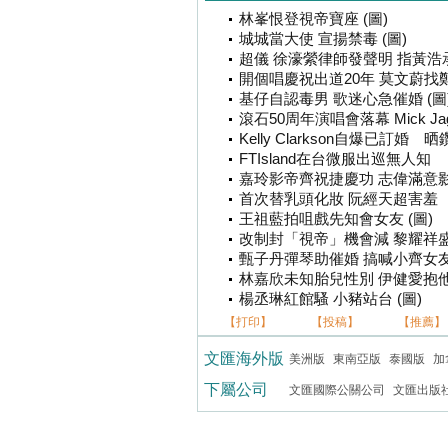
林峯恨登視帝寶座 (圖)
城城當大使 宣揚禁毒 (圖)
超儀 徐濠縈律師發聲明 指黃
開個唱慶祝出道20年 莫文蔚找
基仔自認毒男 歌迷心急催婚 (圖
滾石50周年演唱會落幕 Mick Ja
Kelly Clarkson自爆已訂婚 晒
FTIsland在台微服出巡無人知
嘉玲影帝齊祝捷慶功 志偉滿意影
首次替乳頭化妝 阮經天超害羞 
王祖藍拍咀戲先知會女友 (圖)
改制封「視帝」機會減 黎耀祥盛
甄子丹彈琴助催婚 搞喊小齊女友 
林嘉欣未知胎兒性別 伊健愛抱他人
楊丞琳紅館騷 小豬站台 (圖)
【打印】
【投稿】
【推薦】
文匯海外版
美洲版
東南亞版
泰國版
加
下屬公司
文匯國際公關公司
文匯出版