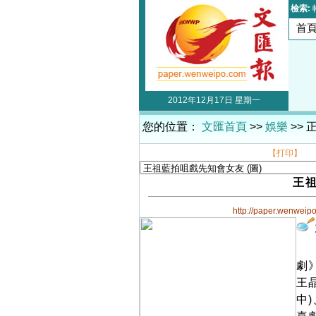
檢索:
首
2012年12月17日 星期一
您的位置：
文匯首頁
>>
娛樂
>> 
【打印】
王
http://paper.wenweip
劇
王
中