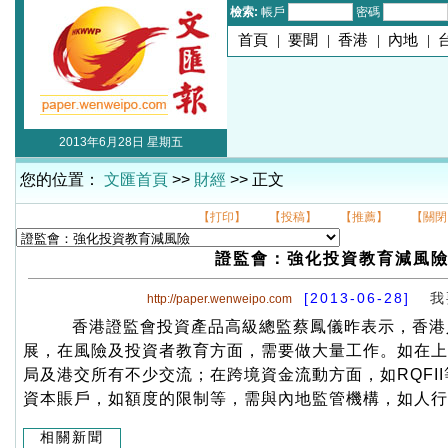
檢索:
帳戶
密碼
首頁
|
要聞
|
香港
|
內地
|
2013年6月28日 星期五
您的位置：
文匯首頁
>>
財經
>> 正文
【打印】
【投稿】
【推薦】
【關閉
證監會：強化投資教育減風
[2013-06-28]
我
http://paper.wenweipo.com
香港證監會投資產品高級總監蔡鳳儀昨表示，香港
展，在風險及投資者教育方面，需要做大量工作。如在上
局及港交所有不少交流；在跨境資金流動方面，如RQFI
資本賬戶，如額度的限制等，需與內地監管機構，如人行
相關新聞