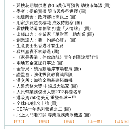
延樓花期增供應 多1.5萬伙可預售 助樓市降溫 (圖)
學者：提前賣樓 讓市民多些選擇 (圖)
地建商會：政府審批需跟上 (圖)
用家少買超長樓花 成效待觀察 (圖)
霍啟剛助港青創業 打盡「人情牌」 (圖)
出錢出力：企業家「單對單」助創業 (圖)
創業達人：要「扚起心肝」 (圖)
生意要衝出香港才有生路
猛料嘉賓不容錯過 (圖)
《家是香港．伴你啟航》青年創業論壇詳情
兩地基金互認好事近 (圖)
金管局：續推動離岸市場發展 (圖)
證監會：強化投資教育減風險
港交所：加強金融基建拓商機
人幣業務大獎 中銀成大贏家 (圖)
人民幣業務傑出大獎2013得獎名單
港吸資750億美元 重登全球三甲
全球FDI排名十強 (圖)
CEPA十年系列報道之二 (圖)
北上大門漸打開 專業服務業添機遇 (圖)
【打印】
【投稿】
【推薦】
【上一條】
【回頁頂