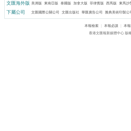
文匯海外版
美洲版
東南亞版
泰國版
加拿大版
菲律賓版
西馬版
東馬沙
下屬公司
文匯國際公關公司
文匯出版社
華匯廣告公司
雅典美術印製公
本報檢索
|
本報必讀
|
本報
香港文匯報新媒體中心 版權所有 c