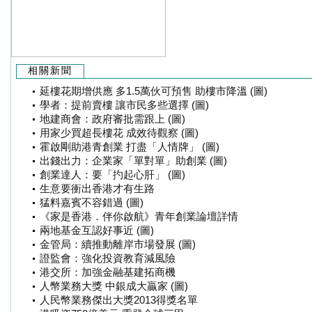
相關新聞
延樓花期增供應 多1.5萬伙可預售 助樓市降溫 (圖)
學者：提前賣樓 讓市民多些選擇 (圖)
地建商會：政府審批需跟上 (圖)
用家少買超長樓花 成效待觀察 (圖)
霍啟剛助港青創業 打盡「人情牌」 (圖)
出錢出力：企業家「單對單」助創業 (圖)
創業達人：要「扚起心肝」 (圖)
生意要衝出香港才有生路
猛料嘉賓不容錯過 (圖)
《家是香港．伴你啟航》青年創業論壇詳情
兩地基金互認好事近 (圖)
金管局：續推動離岸市場發展 (圖)
證監會：強化投資教育減風險
港交所：加強金融基建拓商機
人幣業務大獎 中銀成大贏家 (圖)
人民幣業務傑出大獎2013得獎名單