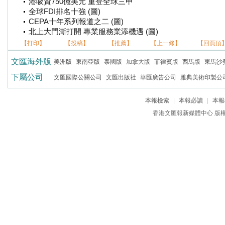
港吸資750億美元 重登全球三甲
全球FDI排名十強 (圖)
CEPA十年系列報道之二 (圖)
北上大門漸打開 專業服務業添機遇 (圖)
【打印】
【投稿】
【推薦】
【上一條】
【回頁頂
文匯海外版
美洲版
東南亞版
泰國版
加拿大版
菲律賓版
西馬版
東馬沙
下屬公司
文匯國際公關公司
文匯出版社
華匯廣告公司
雅典美術印製公
本報檢索
|
本報必讀
|
本報
香港文匯報新媒體中心 版權所有 c