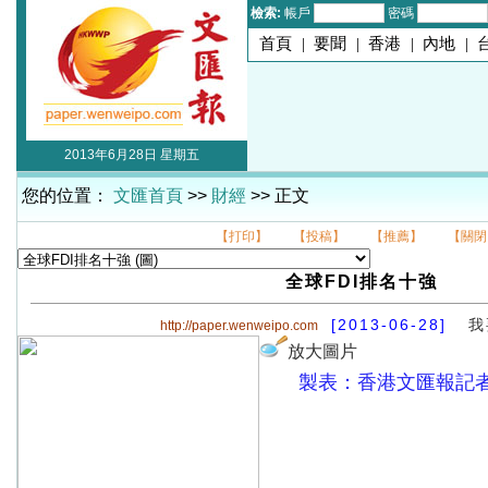
檢索:
帳戶
密碼
首頁
|
要聞
|
香港
|
內地
|
2013年6月28日 星期五
您的位置：
文匯首頁
>>
財經
>> 正文
【打印】
【投稿】
【推薦】
【關閉
全球FDI排名十強
[2013-06-28]
我
http://paper.wenweipo.com
放大圖片
製表：香港文匯報記者