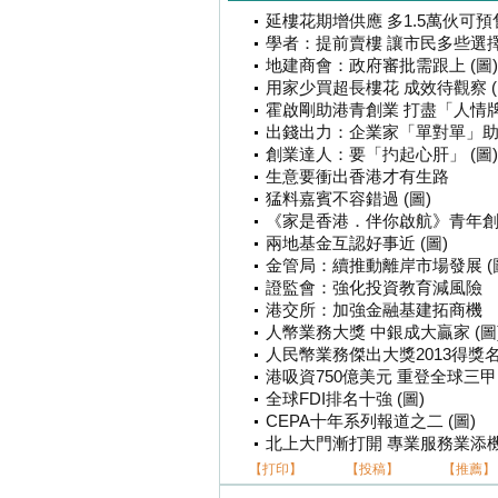
延樓花期增供應 多1.5萬伙可預售
學者：提前賣樓 讓市民多些選擇 
地建商會：政府審批需跟上 (圖)
用家少買超長樓花 成效待觀察 (
霍啟剛助港青創業 打盡「人情牌」
出錢出力：企業家「單對單」助創
創業達人：要「扚起心肝」 (圖)
生意要衝出香港才有生路
猛料嘉賓不容錯過 (圖)
《家是香港．伴你啟航》青年
兩地基金互認好事近 (圖)
金管局：續推動離岸市場發展 (
證監會：強化投資教育減風險
港交所：加強金融基建拓商機
人幣業務大獎 中銀成大贏家 (圖
人民幣業務傑出大獎2013得獎
港吸資750億美元 重登全球三甲
全球FDI排名十強 (圖)
CEPA十年系列報道之二 (圖)
北上大門漸打開 專業服務業添機遇
【打印】
【投稿】
【推薦】