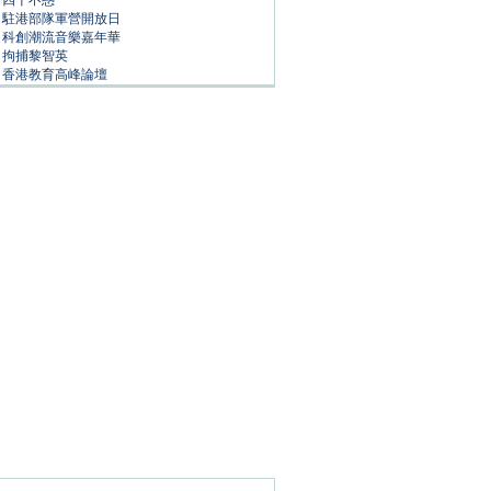
四十不惑
駐港部隊軍營開放日
科創潮流音樂嘉年華
拘捕黎智英
香港教育高峰論壇