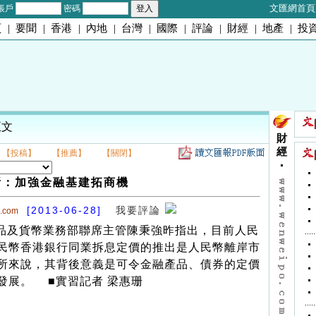
文匯網首頁
帳戶
密碼
頁
|
要聞
|
香港
|
內地
|
台灣
|
國際
|
評論
|
財經
|
地產
|
投
正文
財
經
【投稿】
【推薦】
【關閉】
所：加強金融基建拓商機
[2013-06-28]
我要評論
o.com
及貨幣業務部聯席主管陳秉強昨指出，目前人民
民幣香港銀行同業拆息定價的推出是人民幣離岸市
所來說，其背後意義是可令金融產品、債券的定價
發展。 ■實習記者 梁惠珊