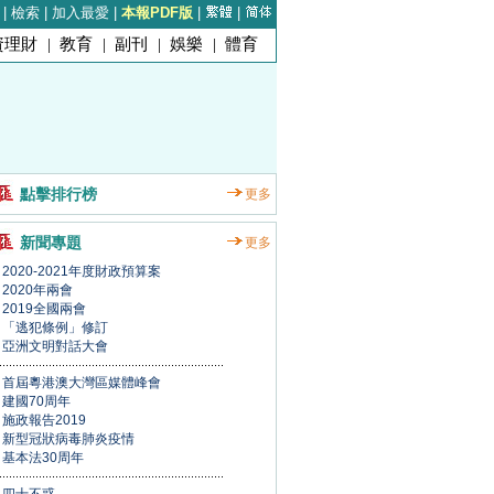
|
檢索
|
加入最愛
|
本報PDF版
|
|
資理財
|
教育
|
副刊
|
娛樂
|
體育
點擊排行榜
更多
新聞專題
更多
2020-2021年度財政預算案
2020年兩會
2019全國兩會
「逃犯條例」修訂
亞洲文明對話大會
首屆粵港澳大灣區媒體峰會
建國70周年
施政報告2019
新型冠狀病毒肺炎疫情
基本法30周年