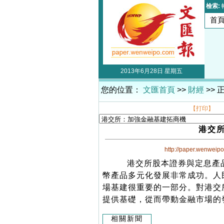
檢索:
首
2013年6月28日 星期五
您的位置：
文匯首頁
>>
財經
>> 
【打印】
港交
http://paper.wenweip
港交所股本證券與定息產品
幣產品多元化發展非常成功。人
場基建很重要的一部分。對港交
提供基礎，從而帶動金融市場的
相關新聞