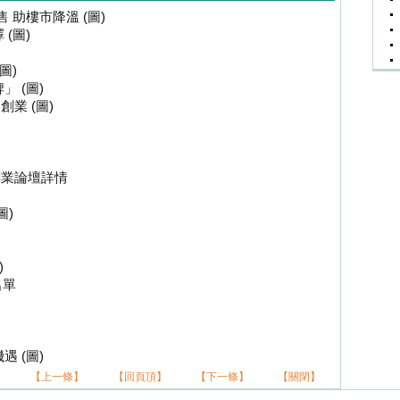
 助樓市降溫 (圖)
(圖)
圖)
 (圖)
業 (圖)
創業論壇詳情
圖)
)
名單
 (圖)
【上一條】
【回頁頂】
【下一條】
【關閉】