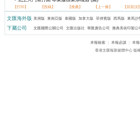
【打印】
【投稿】
【推薦】
【上一條】
【回頁頂
文匯海外版
美洲版
東南亞版
泰國版
加拿大版
菲律賓版
西馬版
東馬沙
下屬公司
文匯國際公關公司
文匯出版社
華匯廣告公司
雅典美術印製公
本報檢索
|
本報必讀
|
本報
香港文匯報新媒體中心 版權所有 c