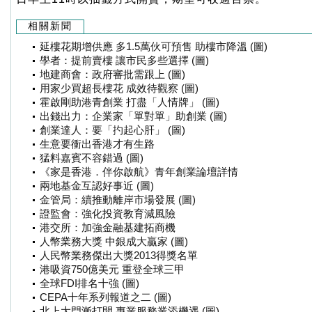
相關新聞
延樓花期增供應 多1.5萬伙可預售 助樓市降溫 (圖)
學者：提前賣樓 讓市民多些選擇 (圖)
地建商會：政府審批需跟上 (圖)
用家少買超長樓花 成效待觀察 (圖)
霍啟剛助港青創業 打盡「人情牌」 (圖)
出錢出力：企業家「單對單」助創業 (圖)
創業達人：要「扚起心肝」 (圖)
生意要衝出香港才有生路
猛料嘉賓不容錯過 (圖)
《家是香港．伴你啟航》青年創業論壇詳情
兩地基金互認好事近 (圖)
金管局：續推動離岸市場發展 (圖)
證監會：強化投資教育減風險
港交所：加強金融基建拓商機
人幣業務大獎 中銀成大贏家 (圖)
人民幣業務傑出大獎2013得獎名單
港吸資750億美元 重登全球三甲
全球FDI排名十強 (圖)
CEPA十年系列報道之二 (圖)
北上大門漸打開 專業服務業添機遇 (圖)