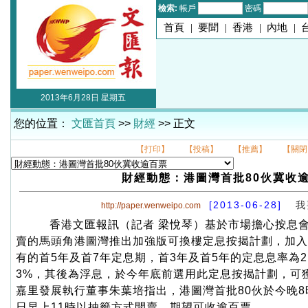
檢索:
帳戶
密碼
首頁
|
要聞
|
香港
|
內地
|
2013年6月28日 星期五
您的位置：
文匯首頁
>>
財經
>> 正文
【打印】
【投稿】
【推薦】
【關閉
財經動態：港圖灣首批80伙冀收
[2013-06-28]
我
http://paper.wenweipo.com
香港文匯報訊（記者 梁悅琴）基於市場擔心按息
賣的馬頭角港圖灣推出加強版可換樓定息按揭計劃，加入
有的首5年及首7年定息期，首3年及首5年的定息息率為2
3%，其後為浮息，於今年底前選用此定息按揭計劃，可獲
嘉里發展執行董事朱葉培指出，港圖灣首批80伙於今晚
日早上11時以抽籤方式開賣，期望可收逾百票。