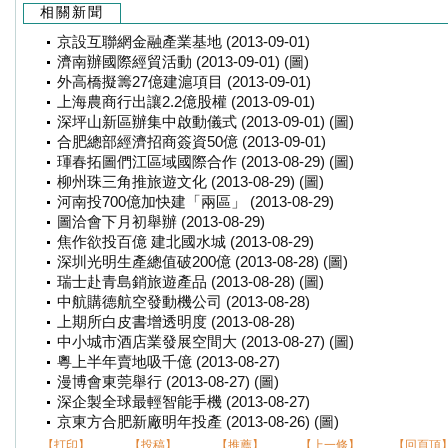
相關新聞
京設互聯網金融產業基地 (2013-09-01)
濟南辦國際經貿活動 (2013-09-01) (圖)
外高橋擬籌27億建滬項目 (2013-09-01)
上海農商行出讓2.2億股權 (2013-09-01)
深坪山新區辦集中啟動儀式 (2013-09-01) (圖)
合肥總部經濟招商簽資50億 (2013-09-01)
琿春拓圖們江區域國際合作 (2013-08-29) (圖)
柳州珠三角推旅遊文化 (2013-08-29) (圖)
河南投700億加快建「兩區」 (2013-08-29)
圖洽會下月初舉辦 (2013-08-29)
焦作欲投百億 建北國水城 (2013-08-29)
深圳光明生產總值破200億 (2013-08-28) (圖)
瑞士赴青島銷旅遊產品 (2013-08-28) (圖)
中航購德航空發動機公司 (2013-08-28)
上期所白皮書增透明度 (2013-08-28)
中小城市酒店業發展空間大 (2013-08-27) (圖)
粵上半年賣地吸千億 (2013-08-27)
漫博會東莞舉行 (2013-08-27) (圖)
深企製全球最輕智能手機 (2013-08-27)
京東方合肥新廠明年投產 (2013-08-26) (圖)
【打印】
【投稿】
【推薦】
【上一條】
【回頁頂