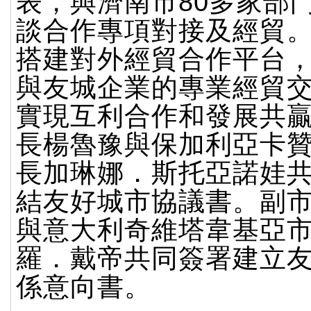
表，與濟南市80多家部
談合作專項對接及經貿
搭建對外經貿合作平台
與友城企業的專業經貿
實現互利合作和發展共
長楊魯豫與保加利亞卡
長加琳娜．斯托亞諾娃
結友好城市協議書。副
與意大利奇維塔韋基亞
羅．戴帝共同簽署建立
係意向書。