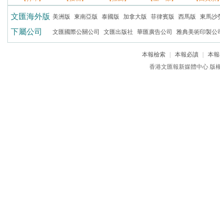
文匯海外版
美洲版
東南亞版
泰國版
加拿大版
菲律賓版
西馬版
東馬沙
下屬公司
文匯國際公關公司
文匯出版社
華匯廣告公司
雅典美術印製公
本報檢索
|
本報必讀
|
本報
香港文匯報新媒體中心 版權所有 c