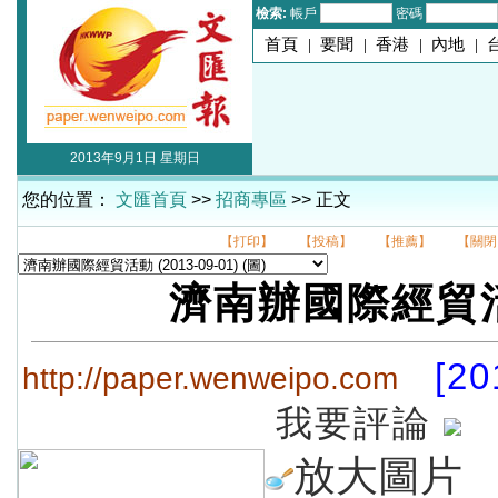
檢索:
帳戶
密碼
首頁
|
要聞
|
香港
|
內地
|
2013年9月1日 星期日
您的位置：
文匯首頁
>>
招商專區
>> 正文
【打印】
【投稿】
【推薦】
【關閉
濟南辦國際經貿
[20
http://paper.wenweipo.com
我要評論
放大圖片