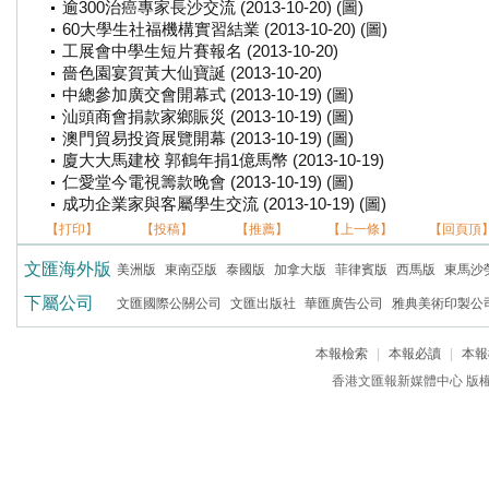
逾300治癌專家長沙交流 (2013-10-20) (圖)
60大學生社福機構實習結業 (2013-10-20) (圖)
工展會中學生短片賽報名 (2013-10-20)
嗇色園宴賀黃大仙寶誕 (2013-10-20)
中總參加廣交會開幕式 (2013-10-19) (圖)
汕頭商會捐款家鄉賑災 (2013-10-19) (圖)
澳門貿易投資展覽開幕 (2013-10-19) (圖)
廈大大馬建校 郭鶴年捐1億馬幣 (2013-10-19)
仁愛堂今電視籌款晚會 (2013-10-19) (圖)
成功企業家與客屬學生交流 (2013-10-19) (圖)
【打印】
【投稿】
【推薦】
【上一條】
【回頁頂
文匯海外版
美洲版
東南亞版
泰國版
加拿大版
菲律賓版
西馬版
東馬沙
下屬公司
文匯國際公關公司
文匯出版社
華匯廣告公司
雅典美術印製公
本報檢索
|
本報必讀
|
本報
香港文匯報新媒體中心 版權所有 c