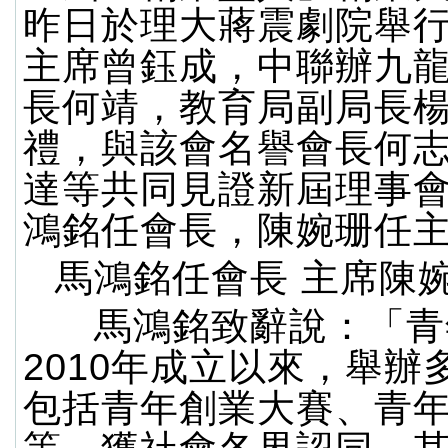
昨日於理大蔣震劇院舉
主席曾鈺成，中聯辦九
長何靖，教育局副局長
禮，與該會名譽會長何
達等共同見證新屆理事
鴻銘任會長，陳婉珊任
馬鴻銘任會長 主席陳
馬鴻銘致辭說：「青
2010年成立以來，舉辦
包括青年創業大賽、青