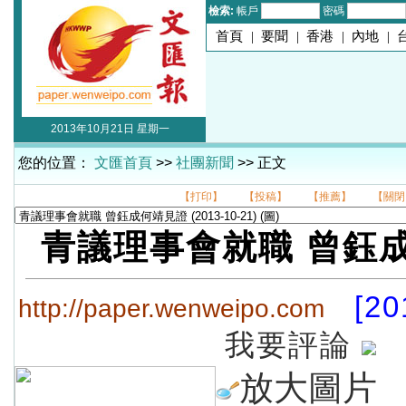
檢索:
帳戶
密碼
首頁
|
要聞
|
香港
|
內地
|
2013年10月21日 星期一
您的位置：
文匯首頁
>>
社團新聞
>> 正文
【打印】
【投稿】
【推薦】
【關閉
青議理事會就職 曾鈺
[20
http://paper.wenweipo.com
我要評論
放大圖片