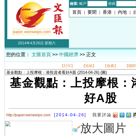
檢索:
帳戶
密碼
首頁
|
要聞
|
香港
|
內地
|
2014年4月26日 星期六
您的位置：
文匯首頁
>>
中國經濟
>> 正文
【打印】
【投稿】
【推薦】
【關閉
基金觀點：上投摩根：
好A股
[2014-04-26]
我要評論
http://paper.wenweipo.com
放大圖片