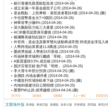
銀行發優先股需銀監批准 (2014-04-26)
成立未滿一年基金緩批子公司 (2014-04-26)
基金觀點：上投摩根：港投資者看好A股 (2014-04-26) (圖)
中信貨幣基金允T+0贖回 (2014-04-26)
神華首季少賺8% (2014-04-26)
深大鵬新區力拓三大產業 (2014-04-26)
AC米蘭否認賣身宗慶後 (2014-04-26)
楊瀾夥美媒拍紀錄片 (2014-04-26)
外管局：資金流及匯率雙向波動將成常態 跨境資金淨流入格局未變 (2
人幣跨境結算累達11.8萬億 (2014-04-25)
憂經濟放緩 人幣創16月新低 (2014-04-25)
尚福林要求城商行繼續「草根」 (2014-04-25)
A股震盪跌0.5% 成交縮 (2014-04-25)
股評百發百錯 散戶視「明燈」 (2014-04-25)
李大霄今年部分預測 (2014-04-25) (圖)
金價跌 內地金礦停產 (2014-04-25)
中國首列市域快軌車下線 (2014-04-25) (圖)
內地80基建項目公開招標 (2014-04-25)
匯豐PMI止跌 經濟趨穩 (2014-04-24) (圖)
【打印】
【投稿】
【推薦】
【上一條】
【回頁頂
文匯海外版
美洲版
東南亞版
泰國版
加拿大版
菲律賓版
西馬版
東馬沙