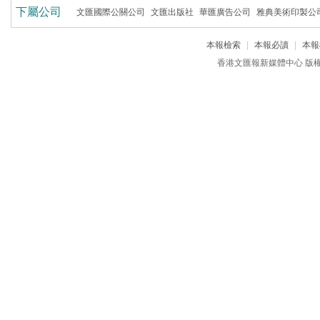
下屬公司
文匯國際公關公司
文匯出版社
華匯廣告公司
雅典美術印製公
本報檢索
|
本報必讀
|
本報
香港文匯報新媒體中心 版權所有 c