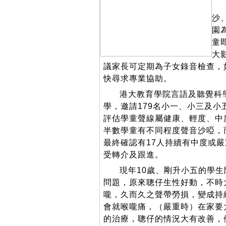
沙
園
童
大
議家長可定期為子女錄音檢查，
快尋求專業協助。
港大教育學院言語及聽覺科
學，邀請179名小一、小三及
評估學童聲線屬健康、輕度、中
半數學童有不同程度聲音沙啞，
最終確認有17人持續有中度或
受轉介及跟進。
現年10歲、剛升小五的學
問題，原來聰仔生性好動，不時
嚨，久而久之聲帶勞損，變成持
會就喉嚨痛，（嚴重時）在家要
的治療，聰仔的情況大有改善，