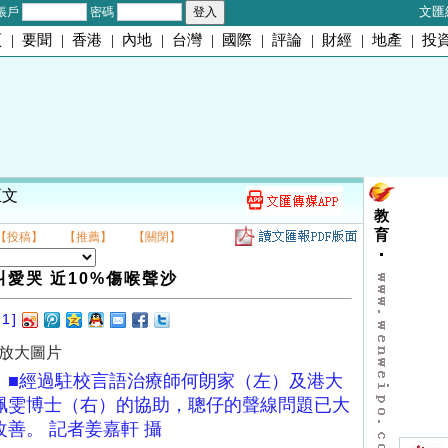
文匯
帳戶
密碼
頁
|
要聞
|
香港
|
內地
|
台灣
|
國際
|
評論
|
財經
|
地產
|
投
正文
教
育
【投稿】
【推薦】
【關閉】
叫愛哭 近10%傷喉聲沙
01]
放大圖片
■經過駐校言語治療師何朗家（左）及港大
珮雯博士（右）的協助，聰仔的聲線問題已大
改善。 記者姜嘉軒 攝