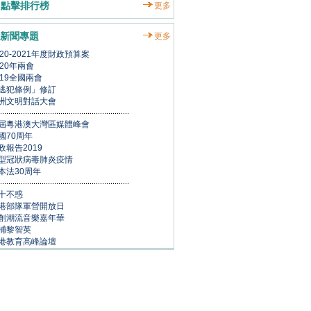
點擊排行榜
更多
新聞專題
更多
020-2021年度財政預算案
020年兩會
019全國兩會
逃犯條例」修訂
洲文明對話大會
屆粵港澳大灣區媒體峰會
國70周年
政報告2019
型冠狀病毒肺炎疫情
本法30周年
十不惑
港部隊軍營開放日
創潮流音樂嘉年華
捕黎智英
港教育高峰論壇