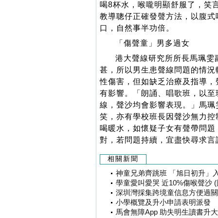
喝8杯水，喉嚨明顯舒服了，笑
教導聰仔正確發聲方法，以腹式
口，自然事半功倍。
「傷聲童」男多過女
港大聲線研究所所長馬珮雯
甚，所以男生患聲線問題的情況
性傷害，但如缺乏治療及指導，
有影響。「朗誦、唱歌班，以至
線，聲沙均會影響表現。」馬珮
笑，亦有學校班長因聲沙無力控
喝暖水，如懷疑子女有聲帶問題
對，若問題持續，宜盡快尋求言
相關新聞
神童兄弟齊跳班 「旭日初升」入中
學童愛叫愛哭 近10%傷喉聲沙 (
深圳灣採集跨境童信息方便過關 
小學概覽及升小申請表明派發
馬會無障App 助失明生讀書升大