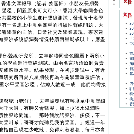
香港文匯報訊（記者 姜嘉軒）小朋友長期聲
、聲啞，問題原來可大可小！香港大學聯同嗇色
為其屬校的小學生進行聲線測試，發現每十名學
2
即有一名患上中度至嚴重的持續性聲線問題，大
2
影響學童的自信、日常社交及學業表現。專家建
2
「
如聲沙或說話漏聲情況持續兩星期或以上，應盡
亞
首
學部聲線研究所，去年起聯同嗇色園屬下兩所小
建
小五的學童進行聲線測試。由兩名言語治療師負責
施
新
度或嚴重水平。結果發現，在初步測試中，有近
基
而研究所再於八星期後再為有關學童重覆評估，
四
嚴重水平聲音沙啞，佔總人數近一成，他們均需接
駐
科
拘
生陳啓聰（聰仔），去年被發現有輕度至中度聲線
香
大呼大叫，有時又會猛哭，加上少喝水滋潤喉
續性聲線問題。「那時我說話聲沙、多痰，不一
大聲叫喊，哥哥才能聽見我的聲音。」經過一年
他指自己現在少吃辣，免得刺激喉嚨，每日亦會