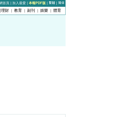
網首頁
|
加入最愛
|
本報PDF版
|
|
資理財
|
教育
|
副刊
|
娛樂
|
體育