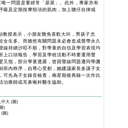
言唯一問題是要經常「尿尿」。此外，專家亦有
呼吸及定期按摩頸項的肌肉，加上聰仔自律戒
副教授表示，小朋友難免喜歡大叫，男孩子尤
較女生多。而雖然有關問題未必會造成聲帶永久
聲線持續沙啞不順，對學童的自信及學習表現均
班上口頭報告，學習及學校活動不時要運用聲
雯又指，部分學童透露，曾因聲線問題遭同學譏
制班內秩序，自尊心受創，她建議家長多讓子女
，可先為子女錄音檢查，兩星期後再錄一次作比
語治療師或耳鼻喉科醫生協助。
大 (圖)
圖)
(圖)