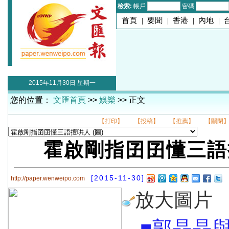
檢索:
帳戶
密碼
首頁
|
要聞
|
香港
|
內地
|
2015年11月30日 星期一
您的位置：
文匯首頁
>>
娛樂
>> 正文
【打印】
【投稿】
【推薦】
【關閉
霍啟剛指囝囝懂三語
[2015-11-30]
http://paper.wenweipo.com
放大圖片
■郭晶晶