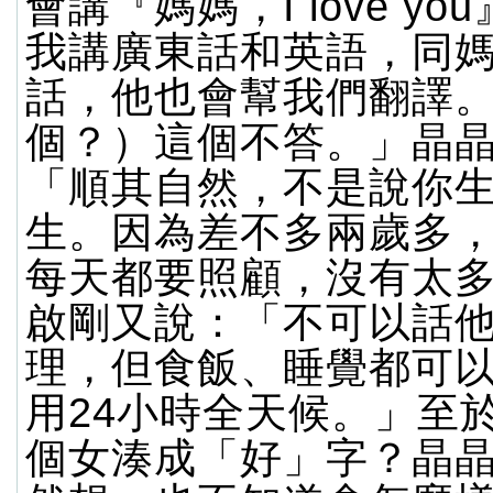
會講『媽媽，I love y
我講廣東話和英語，同
話，他也會幫我們翻譯
個？）這個不答。」晶
「順其自然，不是說你
生。因為差不多兩歲多
每天都要照顧，沒有太
啟剛又說：「不可以話
理，但食飯、睡覺都可
用24小時全天候。」至
個女湊成「好」字？晶