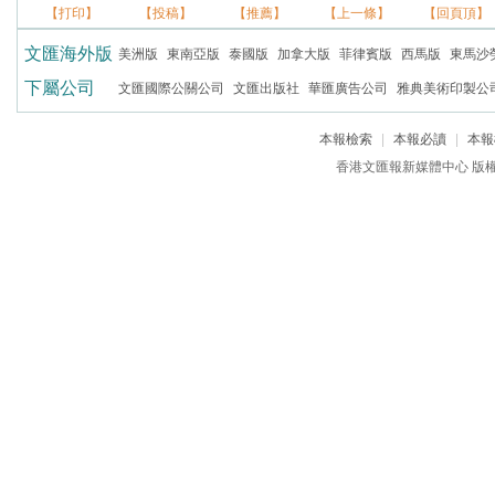
【打印】
【投稿】
【推薦】
【上一條】
【回頁頂】
文匯海外版
美洲版
東南亞版
泰國版
加拿大版
菲律賓版
西馬版
東馬沙
下屬公司
文匯國際公關公司
文匯出版社
華匯廣告公司
雅典美術印製公
本報檢索
|
本報必讀
|
本報
香港文匯報新媒體中心 版權所有 c