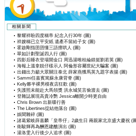
相關新聞
黎耀祥盼四度稱帝 紀念入行30年 (圖)
祥嫂稱已立平安紙 遺產不留給子女 (圖)
霍啟剛指囝囝懂三語擅哄人 (圖)
翠如計劃聖誕四人行 (圖)
四影后睡衣登場開金口 周迅湯唯桂綸鎂挺劉若英 (圖)
海報上溫拿靚仔樣示人 阿倫形容屬世紀大騙案 (圖)
出錢出力籲大眾關注泰北 薛家燕獲馬英九題字表揚 (圖)
Sammi任嘉賓篤蘇永康背脊 (圖)
Kelly夥半裸男模夜店狂歡 (圖)
失護照未能赴大馬領獎 洪永城笑言偷渡去 (圖)
登雜誌展現高貴冷艷 Jessica離開少時更自由
Chris Brown 出新碟行善
The Libertines掟結他落台 (圖)
娛聞雜碎 (圖)
諸葛紫岐薛嘉麟「皇帝仔」2歲生日 兩親家北京盛大慶祝 (圖
衛駿輝再為酬恩建醮演出 (圖)
湯洛雯入行後少人追求 (圖)