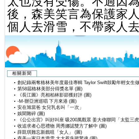
太也沒有受傷。不過因
後，森美笑言為保護家
個人去滑雪，不帶家人
相關新聞
創紀錄兩奪格林美年度最佳專輯 Taylor Swift鼓勵年輕女生做
第58屆格林美部分得獎名單 (圖)
《長江圖》亮相柏林影節獲好評 (圖)
-M-辦亞洲巡唱 下月來港 (圖)
安在旭當爸 女兒乳名叫「一次」
娛聞雜碎 (圖)
《公公出宮》叫好叫座 吸200萬觀眾 姜大偉聯同「太監三虎」
收追求者心思禮物 周秀娜認雙方了解中 (圖)
薛凱琪難忘新戲咀「女人」 (圖)
森美一家日本滑雪 太太惹失蹤驚魂 (圖)