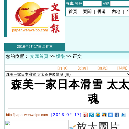
檢索:
帳戶
密碼
首頁
|
要聞
|
香港
|
內地
|
2016年2月17日 星期三
您的位置：
文匯首頁
>>
娛樂
>> 正文
【打印】
【投稿】
【推薦】
【關閉
森美一家日本滑雪 太
魂
[2016-02-17]
http://paper.wenweipo.com
放大圖片