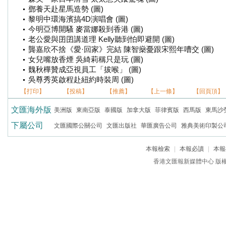
鄧養天赴星馬造勢 (圖)
黎明中環海濱搞4D演唱會 (圖)
今明亞博開騷 麥當娜殺到香港 (圖)
老公愛與囝囝講道理 Kelly聽到怕即避開 (圖)
龔嘉欣不捨《愛·回家》完結 陳智燊憂跟宋熙年嘈交 (圖)
女兒嘴放香煙 吳綺莉稱只是玩 (圖)
魏秋樺贊成亞視員工「拔喉」 (圖)
吳尊秀英啟程赴紐約時裝周 (圖)
【打印】
【投稿】
【推薦】
【上一條】
【回頁頂】
文匯海外版
美洲版
東南亞版
泰國版
加拿大版
菲律賓版
西馬版
東馬沙
下屬公司
文匯國際公關公司
文匯出版社
華匯廣告公司
雅典美術印製公
本報檢索
|
本報必讀
|
本報
香港文匯報新媒體中心 版權所有 c