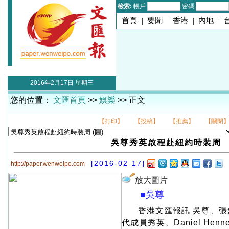
檢索:
帳戶
密碼
首頁
|
要聞
|
香港
|
內地
|
2016年2月17日 星期三
您的位置：
文匯首頁
>>
娛樂
>> 正文
【打印】
【投稿】
【推薦】
【關閉
吳尊秀英啟程赴紐約時裝周
[2016-02-17]
http://paper.wenweipo.com
放大圖片
■吳尊
香港文匯報訊 吳尊、
代成員秀英、Daniel Henn