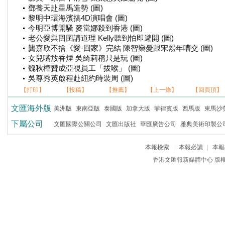
鄧養天赴星馬造勢 (圖)
黎明中環海濱搞4D演唱會 (圖)
今明亞博開騷 麥當娜殺到香港 (圖)
老公愛與囝囝講道理 Kelly聽到怕即避開 (圖)
龔嘉欣不捨《愛·回家》完結 陳智燊憂跟宋熙年嘈交 (圖)
女兒嘴放香煙 吳綺莉稱只是玩 (圖)
魏秋樺贊成亞視員工「拔喉」 (圖)
吳尊秀英啟程赴紐約時裝周 (圖)
【打印】
【投稿】
【推薦】
【上一條】
【回頁頂】
文匯海外版
美洲版
東南亞版
泰國版
加拿大版
菲律賓版
西馬版
東馬沙
下屬公司
文匯國際公關公司
文匯出版社
華匯廣告公司
雅典美術印製公
本報檢索
|
本報必讀
|
本報
香港文匯報新媒體中心 版權所有 c