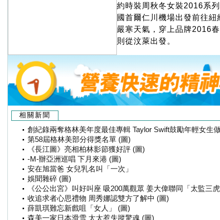
約時裝周秋冬女裝2016系
國首爾仁川機場出發前往紐
嚴寒天氣，穿上品牌2016
則從汶萊出發。
相關新聞
創紀錄兩奪格林美年度最佳專輯 Taylor Swift鼓勵年輕女生做
第58屆格林美部分得獎名單 (圖)
《長江圖》亮相柏林影節獲好評 (圖)
-M-辦亞洲巡唱 下月來港 (圖)
安在旭當爸 女兒乳名叫「一次」
娛聞雜碎 (圖)
《公公出宮》叫好叫座 吸200萬觀眾 姜大偉聯同「太監三虎」
收追求者心思禮物 周秀娜認雙方了解中 (圖)
薛凱琪難忘新戲咀「女人」 (圖)
森美一家日本滑雪 太太惹失蹤驚魂 (圖)