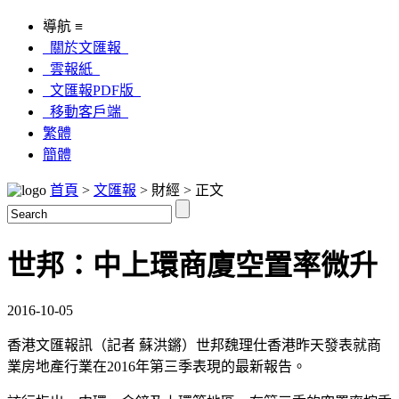
導航 ≡
關於文匯報
雲報紙
文匯報PDF版
移動客戶端
繁體
簡體
首頁
>
文匯報
> 財經 > 正文
世邦：中上環商廈空置率微升
2016-10-05
香港文匯報訊（記者 蘇洪鏘）世邦魏理仕香港昨天發表就商
業房地產行業在2016年第三季表現的最新報告。