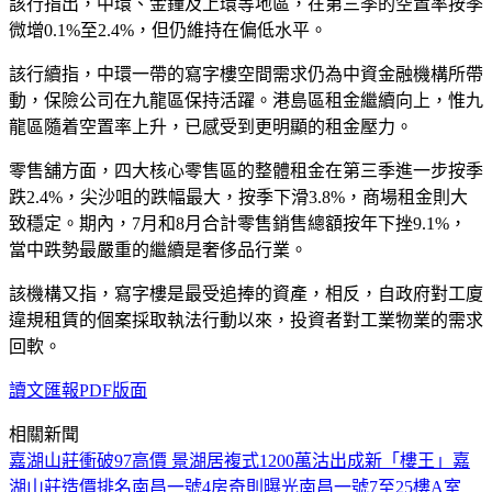
該行指出，中環、金鐘及上環等地區，在第三季的空置率按季
微增0.1%至2.4%，但仍維持在偏低水平。
該行續指，中環一帶的寫字樓空間需求仍為中資金融機構所帶
動，保險公司在九龍區保持活躍。港島區租金繼續向上，惟九
龍區隨着空置率上升，已感受到更明顯的租金壓力。
零售舖方面，四大核心零售區的整體租金在第三季進一步按季
跌2.4%，尖沙咀的跌幅最大，按季下滑3.8%，商場租金則大
致穩定。期內，7月和8月合計零售銷售總額按年下挫9.1%，
當中跌勢最嚴重的繼續是奢侈品行業。
該機構又指，寫字樓是最受追捧的資產，相反，自政府對工廈
違規租賃的個案採取執法行動以來，投資者對工業物業的需求
回軟。
讀文匯報PDF版面
相關新聞
嘉湖山莊衝破97高價 景湖居複式1200萬沽出成新「樓王」
嘉
湖山莊造價排名
南昌一號4房奇則曝光
南昌一號7至25樓A室