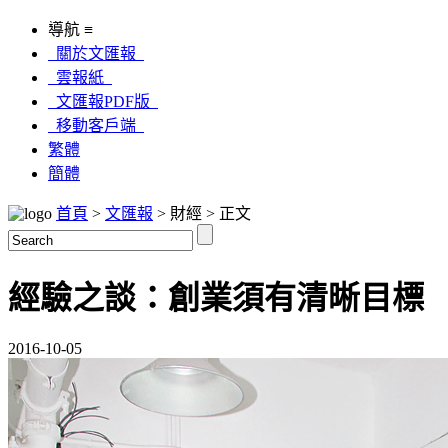
導航 ≡
關於文匯報
雲報紙
文匯報PDF版
移動客戶端
繁體
簡體
首頁
>
文匯報
> 財經 > 正文
經驗之談：創業須有清晰目標
2016-10-05