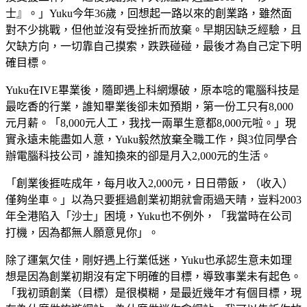
士』。」Yuku今年36歲，回想起一路以來的創業路，雖然面
對不少挑戰，但他並沒有受挫折而放棄。早期因缺乏經驗，且
欠缺方向，一切靠自己摸索，跌跌碰碰，最後才為自己定下明
確目標。
Yuku在IVE畢業後，隨即遇上科網爆破，原本唸的電腦科技是
最吃香的行業，誰知畢業後卻未如預期，第一份工只有8,000
元月薪。「8,000元人工，我找一兩單生意都8,000元啦。」現
實永遠未能盡如人意，Yuku毅然放棄全職工作，與3位同學合
辦電腦科技公司，誰知換來的卻是月入2,000元的生活。
「創業後捱咗成年，每月收入2,000元，日日帶飯，（收入）
僅夠坐車。」以為只要捱過創業初期就會雨過天晴，豈料2003
年全港陷入「沙士」困境，Yuku也不例外，「我當時在公司
打機，因為都無人願意見你」。
除了運氣欠佳，剛好遇上行業低迷，Yuku也承認生意未如理
想是因為創業初期沒有定下明確的目標，導致事業未有起色。
「我初頭創業（目標）是很模糊，是最近幾年才有個目標，現