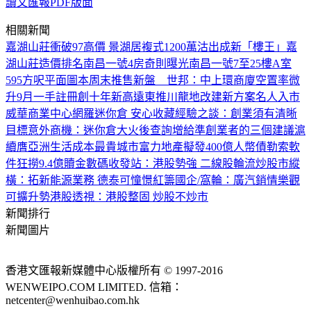
讀文匯報PDF版面
相關新聞
嘉湖山莊衝破97高價 景湖居複式1200萬沽出成新「樓王」
嘉
湖山莊造價排名
南昌一號4房奇則曝光
南昌一號7至25樓A室
595方呎平面圖
本周末推售新盤
世邦：中上環商廈空置率微
升
9月一手註冊創十年新高
遠東推川龍地改建新方案
名人入市
威華商業中心
網羅迷你倉 安心收藏
經驗之談：創業須有清晰
目標
意外商機：迷你倉大火後查詢增
給準創業者的三個建議
滬
續膺亞洲生活成本最貴城市
富力地產擬發400億人幣債
勒索軟
件狂撈9.4億贖金
數碼收發站：港股勢強 二線股輪流炒
股市縱
橫：拓新能源業務 德泰可憧憬
紅籌國企/窩輪：廣汽銷情樂觀
可擴升勢
港股透視：港股整固 炒股不炒市
新聞排行
新聞圖片
香港文匯報新媒體中心版權所有 © 1997-2016
WENWEIPO.COM LIMITED. 信箱：
netcenter@wenhuibao.com.hk